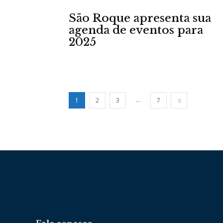
São Roque apresenta sua
agenda de eventos para
2025
...
1
2
3
7