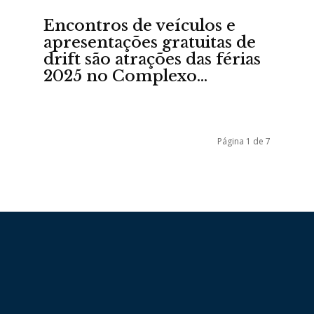
Encontros de veículos e
apresentações gratuitas de
da
drift são atrações das férias
2025 no Complexo...
Granja
Página 1 de 7
Viana