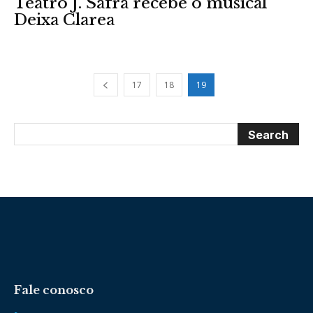
Teatro J. Safra recebe o musical
Deixa Clarea
17
18
19
Fale conosco