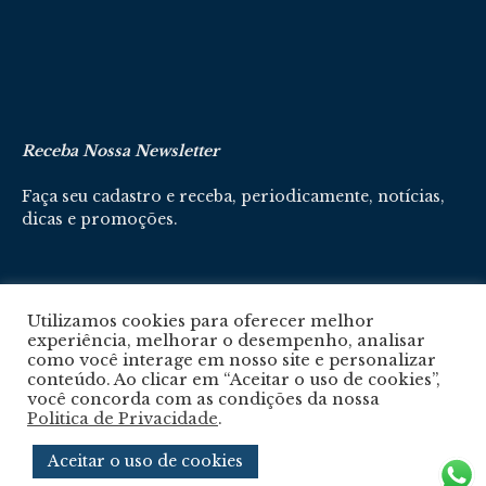
Receba Nossa Newsletter
Faça seu cadastro e receba, periodicamente, notícias,
dicas e promoções.
Cadastre-se aqui
Utilizamos cookies para oferecer melhor
experiência, melhorar o desempenho, analisar
como você interage em nosso site e personalizar
conteúdo. Ao clicar em “Aceitar o uso de cookies”,
você concorda com as condições da nossa
Politica de Privacidade
.
Política De Privacidade
Aceitar o uso de cookies
© 2024 © Revista Circuito. Todos os Direitos Reservados. Desenvolvido com
por
Agência e-nova