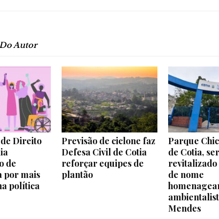
 Do Autor
de Direito
Previsão de ciclone faz
Parque Chic
ia
Defesa Civil de Cotia
de Cotia, se
o de
reforçar equipes de
revitalizad
 por mais
plantão
de nome
a política
homenagea
ambientalis
Mendes