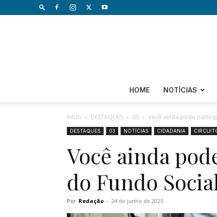
HOME
NOTÍCIAS
Início
DESTAQUES
03
Você ainda pode partic
DESTAQUES
03
NOTÍCIAS
CIDADANIA
CIRCUIT
Você ainda pod
do Fundo Socia
Por
Redação
-
24 de junho de 2025