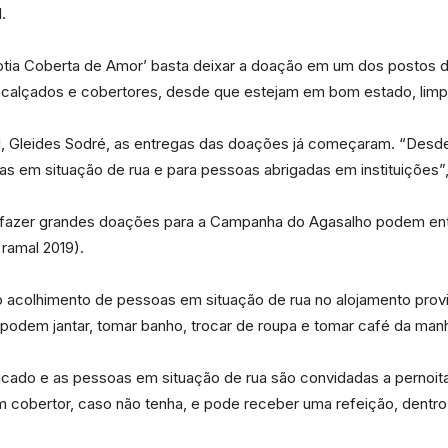
e
.
otia Coberta de Amor’ basta deixar a doação em um dos postos d
de calçados e cobertores, desde que estejam em bom estado, limp
Região
l, Gleides Sodré, as entregas das doações já começaram. “Desd
 em situação de rua e para pessoas abrigadas em instituições”,
fazer grandes doações para a Campanha do Agasalho podem ent
ramal 2019).
 acolhimento de pessoas em situação de rua no alojamento provis
h, podem jantar, tomar banho, trocar de roupa e tomar café da man
cado e as pessoas em situação de rua são convidadas a pernoita
 cobertor, caso não tenha, e pode receber uma refeição, dentro