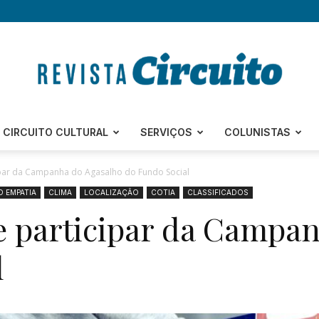
Revista
CIRCUITO CULTURAL
SERVIÇOS
COLUNISTAS
ipar da Campanha do Agasalho do Fundo Social
O EMPATIA
CLIMA
LOCALIZAÇÃO
COTIA
CLASSIFICADOS
e participar da Campa
Circuito
l
–