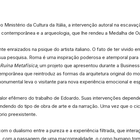
e
Ministério da Cultura da Itália, a intervenção autoral na escavaç
 contemporânea e a arqueologia, que lhe rendeu a Medalha de Ouro
Região
te enraizados na psique do artista italiano. O fato de ter vivido
a pesquisa. Roma é uma inspiração poderosa e atemporal para ar
Ruína Metafísica
, um projeto que apresentou durante a Busine
porânea que reintroduz as formas da arquitetura original do mo
onumental leva o visitante para nova experiência emocional e e
alor efêmero do trabalho de Edoardo. Suas intervenções depende
dendo do tipo de obra de arte e da narração. Uma vez que o ciclo
rio preexistente.
om o dualismo entre a pureza e a experiência filtrada, que inter
a, com a passagem de uma macrorrealidade, o corpo humano torna-