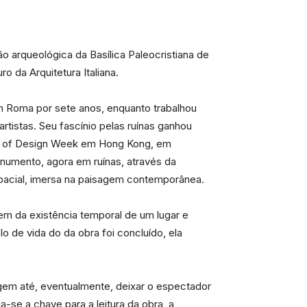
ão arqueológica da Basílica Paleocristiana de
 da Arquitetura Italiana.
 em Roma por sete anos, enquanto trabalhou
tistas. Seu fascínio pelas ruínas ganhou
ss of Design Week em Hong Kong, em
numento, agora em ruínas, através da
spacial, imersa na paisagem contemporânea.
m da existência temporal de um lugar e
 de vida do da obra foi concluído, ela
agem até, eventualmente, deixar o espectador
se a chave para a leitura da obra, a