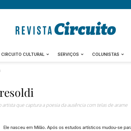
Revista
CIRCUITO CULTURAL
SERVIÇOS
COLUNISTAS
i
resoldi
Circuito
o artista que captura a poesia da ausência com telas de arame
Ele nasceu em Milão. Após os estudos artísticos mudou-se pa
–