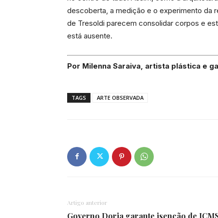
descoberta, a medição e o experimento da rea
de Tresoldi parecem consolidar corpos e est
está ausente.
Por Milenna Saraiva, artista plástica e 
TAGS
ARTE OBSERVADA
Artigo anterior
Governo Doria garante isenção de ICM