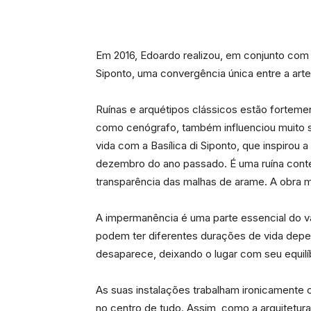
Em 2016, Edoardo realizou, em conjunto com o 
Siponto, uma convergência única entre a arte
Ruínas e arquétipos clássicos estão fortemen
como cenógrafo, também influenciou muito su
vida com a Basílica di Siponto, que inspirou a
dezembro do ano passado. É uma ruína contem
transparência das malhas de arame. A obra m
A impermanência é uma parte essencial do v
podem ter diferentes durações de vida depen
desaparece, deixando o lugar com seu equilíb
As suas instalações trabalham ironicamente c
no centro de tudo. Assim, como a arquitetur