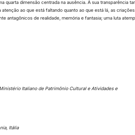
uma quarta dimensão centrada na ausência. A sua transparência t
atenção ao que está faltando quanto ao que está lá, as criaçõe
te antagônicos de realidade, memória e fantasia; uma luta atempo
da
Granja
istério Italiano de Patrimônio Cultural e Atividades e
Viana
a, Itália