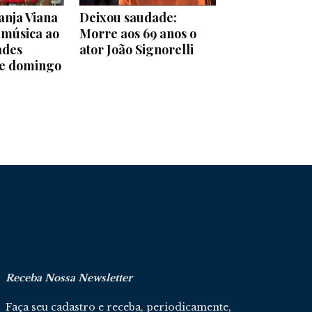
anja Viana
Deixou saudade:
 música ao
Morre aos 69 anos o
ades
ator João Signorelli
ste domingo
Receba Nossa Newsletter
Faça seu cadastro e receba, periodicamente,