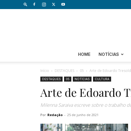
HOME
NOTÍCIAS
Início
DESTAQUES
05
Arte de Edoardo Tresold
DESTAQUES
05
NOTÍCIAS
CULTURA
Arte de Edoardo T
Milenna Saraiva escreve sobre o trabalho d
Por
Redação
-
25 de junho de 2021