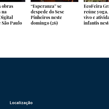
 obras
“Esperanza” se
EcoFeira Gr
s na
despede do Sesc
reúne yoga,
Digital
Pinheiros neste
vivo e ativid
e São Paulo
domingo (26)
infantis ne
Localização