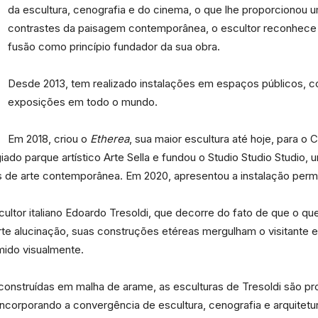
da escultura, cenografia e do cinema, o que lhe proporcionou 
contrastes da paisagem contemporânea, o escultor reconhece o 
fusão como princípio fundador da sua obra.
Desde 2013, tem realizado instalações em espaços públicos, co
Portal
exposições em todo o mundo.
Em 2018, criou o
Etherea
, sua maior escultura até hoje, para o 
iado parque artístico Arte Sella e fundou o Studio Studio Studio, u
ões de arte contemporânea. Em 2020, apresentou a instalação pe
de
ultor italiano Edoardo Tresoldi, que decorre do fato de que o q
parte alucinação, suas construções etéreas mergulham o visitant
ido visualmente.
Notícias
onstruídas em malha de arame, as esculturas de Tresoldi são pr
Incorporando a convergência de escultura, cenografia e arquitet