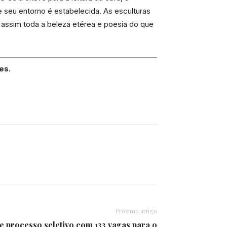
e seu entorno é estabelecida. As esculturas
 assim toda a beleza etérea e poesia do que
es.
Próximo artigo
e processo seletivo com 133 vagas para o