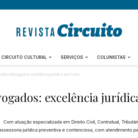
Revista
CIRCUITO CULTURAL
SERVIÇOS
COLUNISTAS
rdini Advogados: excelência jurídica em Cotia
ogados: excelência jurídic
Circuito
Com atuação especializada em Direito Civil, Contratual, Tributário
assessoria jurídica preventiva e contenciosa, com atendimento p
–