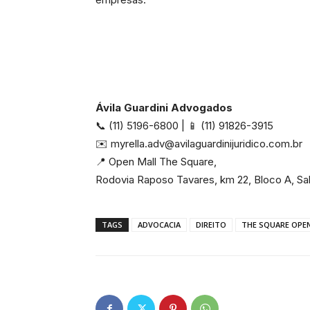
Ávila Guardini Advogados
📞 (11) 5196-6800 | 📱 (11) 91826-3915
✉️ myrella.adv@avilaguardinijuridico.com.br
📍 Open Mall The Square,
Rodovia Raposo Tavares, km 22, Bloco A, Sal
TAGS
ADVOCACIA
DIREITO
THE SQUARE OPE