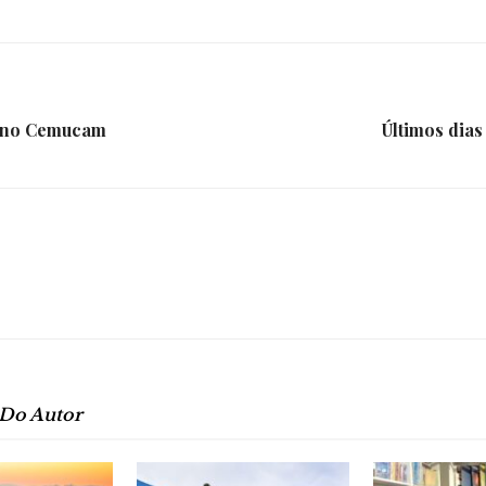
da
io no Cemucam
Últimos dias
Granja
Viana
 Do Autor