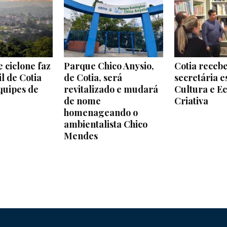
e
 ciclone faz
Parque Chico Anysio,
Cotia recebe
Região
l de Cotia
de Cotia, será
secretária e
quipes de
revitalizado e mudará
Cultura e E
de nome
Criativa
homenageando o
ambientalista Chico
Mendes