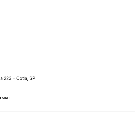
Portal
de
a 223 – Cotia, SP
N MALL
Notícias