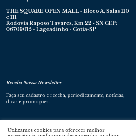
THE SQUARE OPEN MALL - Bloco A, Salas 110
e 111
Rodovia Raposo Tavares, Km 22 - SN CEP:
06709015 - Lageadinho - Cotia-SP
Receba Nossa Newsletter
Faça seu cadastro e receba, periodicamente, notícias,
dicas e promoções.
Cadastre-se aqui
Utilizamos cookies para oferecer melhor
experiência, melhorar o desempenho, analisar