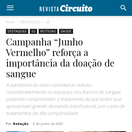
Início
DESTAQUES
02
DESTAQUES
02
NOTÍCIAS
SAÚDE
Campanha “Junho
Vermelho” reforça a
importância da doação de
sangue
A pandemia do novo coronavírus reduziu
consideravelmente os estoques nos Bancos de Sangue,
podendo comprometer o tratamento de pacientes que
apresentam grande demanda transfusional, por conta de
tratamentos de alta complexidade
Por
Redação
-
8 de junho de 2020