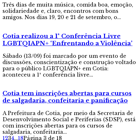
Três dias de muita música, comida boa, emoção,
solidariedade e, claro, encontros com bons
amigos. Nos dias 19, 20 e 21 de setembro, o...
Cotia realizou a 1ª Conferência Livre
LGBTQIAPN+ ‘Enfrentando a Violência’
Sábado (13/09) foi marcado por um evento de
discussões, conscientização e construção voltado
para o público LGBTQIAPN+ em Cotia:
aconteceu a 1ª conferência livre...
Cotia tem inscrições abertas para cursos
de salgadaria, confeitaria e panificação
A Prefeitura de Cotia, por meio da Secretaria de
Desenvolvimento Social e Periferias (SDSP), está
com inscrições abertas para os cursos de
salgadaria, confeitaria...
1
2
3
4
...
18
Página 3 de 18