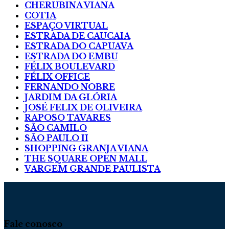
CHERUBINA VIANA
COTIA
ESPAÇO VIRTUAL
ESTRADA DE CAUCAIA
ESTRADA DO CAPUAVA
ESTRADA DO EMBU
FÉLIX BOULEVARD
FÉLIX OFFICE
FERNANDO NOBRE
JARDIM DA GLÓRIA
JOSÉ FELIX DE OLIVEIRA
RAPOSO TAVARES
SÃO CAMILO
SÃO PAULO II
SHOPPING GRANJA VIANA
THE SQUARE OPEN MALL
VARGEM GRANDE PAULISTA
Fale conosco