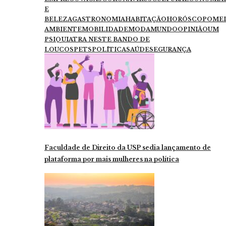
E
BELEZA
GASTRONOMIA
HABITAÇÃO
HORÓSCOPO
ME
AMBIENTE
MOBILIDADE
MODA
MUNDO
OPINIÃO
UM
PSIQUIATRA NESTE BANDO DE
LOUCOS
PETS
POLÍTICA
SAÚDE
SEGURANÇA
Faculdade de Direito da USP sedia lançamento de
plataforma por mais mulheres na política