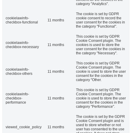
category "Analytics".
The cookie is set by GDPR
cookielawinfo-
cookie consent to record the
11 months
checkbox-functional
user consent for the cookies in
the category "Functional".
This cookie is set by GDPR
Cookie Consent plugin. The
cookielawinfo-
11 months
cookies is used to store the
checkbox-necessary
user consent for the cookies in
the category "Necessary".
This cookie is set by GDPR
Cookie Consent plugin. The
cookielawinfo-
11 months
cookie is used to store the user
checkbox-others
consent for the cookies in the
category "Other.
This cookie is set by GDPR
cookielawinfo-
Cookie Consent plugin. The
checkbox-
11 months
cookie is used to store the user
performance
consent for the cookies in the
category "Performance".
The cookie is set by the GDPR
Cookie Consent plugin and is
used to store whether or not
viewed_cookie_policy
11 months
user has consented to the use