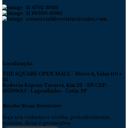
11 4702-3936
11 99500-6086
comercial@revistacircuito.com
Localização
THE SQUARE OPEN MALL - Bloco A, Salas 110 e
111
Rodovia Raposo Tavares, Km 22 - SN CEP:
06709015 - Lageadinho - Cotia-SP
Receba Nossa Newsletter
Faça seu cadastro e receba, periodicamente,
notícias, dicas e promoções.