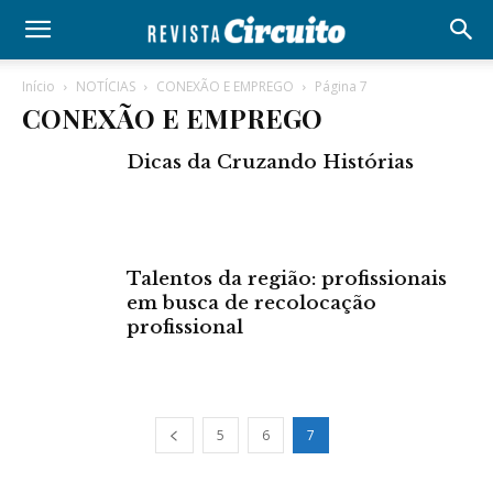
Início
NOTÍCIAS
CONEXÃO E EMPREGO
Página 7
CONEXÃO E EMPREGO
Dicas da Cruzando Histórias
Talentos da região: profissionais
em busca de recolocação
profissional
5
6
7