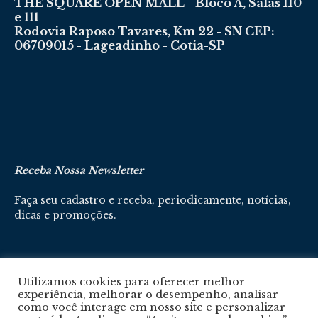
THE SQUARE OPEN MALL - Bloco A, Salas 110
e 111
Rodovia Raposo Tavares, Km 22 - SN CEP:
06709015 - Lageadinho - Cotia-SP
Receba Nossa Newsletter
Faça seu cadastro e receba, periodicamente, notícias,
dicas e promoções.
Cadastre-se aqui
Utilizamos cookies para oferecer melhor
experiência, melhorar o desempenho, analisar
como você interage em nosso site e personalizar