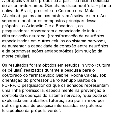
A própolis verde é produzida a partir da resina coletada
do alecrim-do-campo (Baccharis dracunculifolia – planta
nativa do Brasil, presente no Cerrado e na Mata
Atlântica) que as abelhas misturam à saliva e cera. Ao
separar e analisar os compostos principais dessa
própolis – o Artepelin C e a Bacarina -, os
pesquisadores observaram a capacidade de induzir
diferenciação neuronal (transformação de neurônios
especializados em outras células do sistema nervoso),
de aumentar a capacidade de conexão entre neurônios
e de promover ações antiapoptóticas (diminuição da
morte celular).
Os resultados foram obtidos em estudos in vitro (cultura
de células) realizados durante a pesquisa para o
doutorado do farmacêutico Gabriel Rocha Caldas, sob
orientação do professor Jairo Kenupp Bastos da
FCFRP. O pesquisador diz que os achados representam
uma linha promissora, especialmente na prevenção e
controle de doenças do sistema nervoso, “que pode ser
explorada em trabalhos futuros, seja por mim ou por
outros grupos de pesquisa interessados no potencial
terapêutico da própolis verde”.