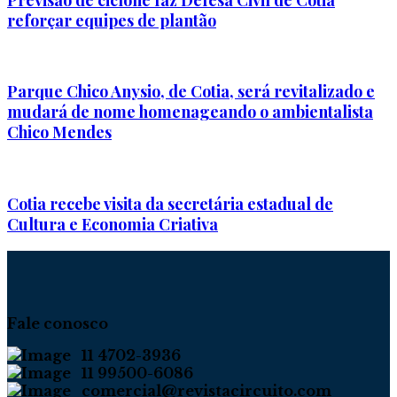
reforçar equipes de plantão
Parque Chico Anysio, de Cotia, será revitalizado e
mudará de nome homenageando o ambientalista
Chico Mendes
Cotia recebe visita da secretária estadual de
Cultura e Economia Criativa
Fale conosco
11 4702-3936
11 99500-6086
comercial@revistacircuito.com