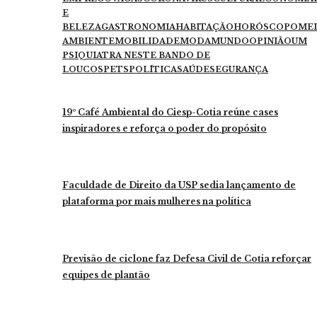
E
BELEZA
GASTRONOMIA
HABITAÇÃO
HORÓSCOPO
ME
AMBIENTE
MOBILIDADE
MODA
MUNDO
OPINIÃO
UM
PSIQUIATRA NESTE BANDO DE
LOUCOS
PETS
POLÍTICA
SAÚDE
SEGURANÇA
19º Café Ambiental do Ciesp-Cotia reúne cases
inspiradores e reforça o poder do propósito
Faculdade de Direito da USP sedia lançamento de
plataforma por mais mulheres na política
Previsão de ciclone faz Defesa Civil de Cotia reforçar
equipes de plantão