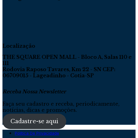
Localização
THE SQUARE OPEN MALL - Bloco A, Salas 110 e
111
Rodovia Raposo Tavares, Km 22 - SN CEP:
06709015 - Lageadinho - Cotia-SP
Receba Nossa Newsletter
Faça seu cadastro e receba, periodicamente,
notícias, dicas e promoções.
Cadastre-se aqui
Política De Privacidade