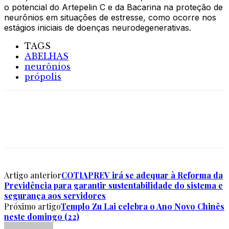
o potencial do Artepelin C e da Bacarina na proteção de
neurônios em situações de estresse, como ocorre nos
estágios iniciais de doenças neurodegenerativas.
TAGS
ABELHAS
neurônios
própolis
Artigo anterior
COTIAPREV irá se adequar à Reforma da
Previdência para garantir sustentabilidade do sistema e
segurança aos servidores
Próximo artigo
Templo Zu Lai celebra o Ano Novo Chinês
neste domingo (22)