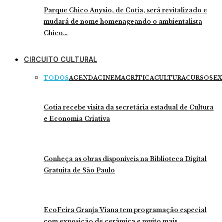
Parque Chico Anysio, de Cotia, será revitalizado e
mudará de nome homenageando o ambientalista
Chico…
CIRCUITO CULTURAL
TODOS
AGENDA
CINEMA
CRÍTICA
CULTURA
CURSOS
EX
Cotia recebe visita da secretária estadual de Cultura
e Economia Criativa
Conheça as obras disponíveis na Biblioteca Digital
Gratuita de São Paulo
EcoFeira Granja Viana tem programação especial
com exposição de cerâmica e muito mais