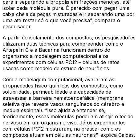
para ir separando a própolis em frações menores, até
isolar cada molécula pura. É parecido com pegar uma
caixa cheia de peças misturadas e ir separando uma por
uma até restar só o que você precisa”, compara o
pesquisador.
A partir do isolamento dos compostos, os pesquisadores
utilizaram duas técnicas para compreender como o
Artepelin C e a Bacarina funcionam dentro do
organismo: a modelagem computacional e os
experimentos com células PC12 – células de ratos
usadas como modelo de estudo de neurônios.
Com a modelagem computacional, avaliaram as
propriedades físico-químicas dos compostos, como
solubilidade, permeabilidade e a capacidade de
atravessar a barreira hematoencefálica (membrana
seletiva que reveste vasos sanguíneos do cérebro e
medula espinhal). “Isso ajuda a entender se,
teoricamente, essas moléculas poderiam atingir o tecido
nervoso em um organismo vivo. Já os experimentos
com células PC12 mostraram, na prática, como os
compostos atuam em células neuronais”, explica Caldas.