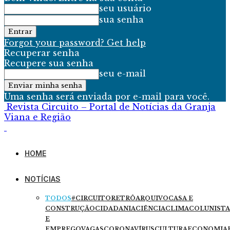
seu usuário
sua senha
Forgot your password? Get help
Recuperar senha
Recupere sua senha
seu e-mail
Uma senha será enviada por e-mail para você.
Revista Circuito – Portal de Notícias da Granja
Viana e Região
HOME
NOTÍCIAS
TODOS
#CIRCUITORETRÔ
ARQUIVO
CASA E
CONSTRUÇÃO
CIDADANIA
CIÊNCIA
CLIMA
COLUNISTA
E
EMPREGO
VAGAS
CORONAVÍRUS
CULTURA
ECONOMIA