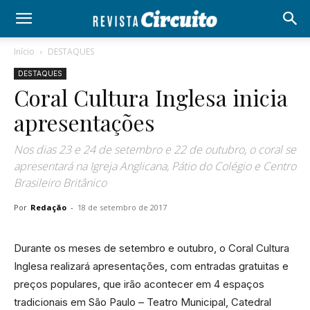
Início
DESTAQUES
DESTAQUES
Coral Cultura Inglesa inicia
apresentações
Nos dias 23 e 24 de setembro e 22 de outubro, o coral se
apresentará na Igreja Anglicana, Pátio do Colégio e Centro
Brasileiro Britânico
Por
Redação
-
18 de setembro de 2017
Durante os meses de setembro e outubro, o Coral Cultura
Inglesa realizará apresentações, com entradas gratuitas e
preços populares, que irão acontecer em 4 espaços
tradicionais em São Paulo – Teatro Municipal, Catedral