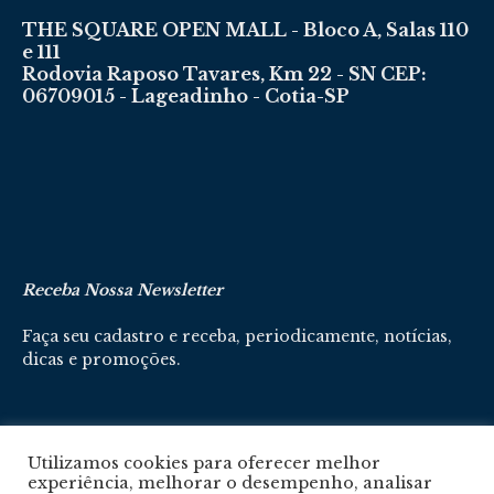
THE SQUARE OPEN MALL - Bloco A, Salas 110
e 111
Rodovia Raposo Tavares, Km 22 - SN CEP:
06709015 - Lageadinho - Cotia-SP
Receba Nossa Newsletter
Faça seu cadastro e receba, periodicamente, notícias,
dicas e promoções.
Cadastre-se aqui
Utilizamos cookies para oferecer melhor
experiência, melhorar o desempenho, analisar