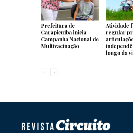
Prefeitura de
Atividade f
Carapicuíba inicia
regular p
Campanha Nacional de
articulaçõ
Multivacinação
independê
longo da v