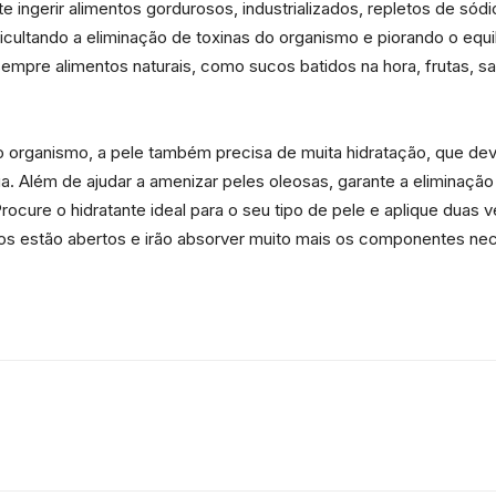
te ingerir alimentos gordurosos, industrializados, repletos de s
cultando a eliminação de toxinas do organismo e piorando o equilí
sempre alimentos naturais, como sucos batidos na hora, frutas, s
da
organismo, a pele também precisa de muita hidratação, que deve 
gua. Além de ajudar a amenizar peles oleosas, garante a eliminaç
rocure o hidratante ideal para o seu tipo de pele e aplique duas 
Granja
os estão abertos e irão absorver muito mais os componentes nec
Viana