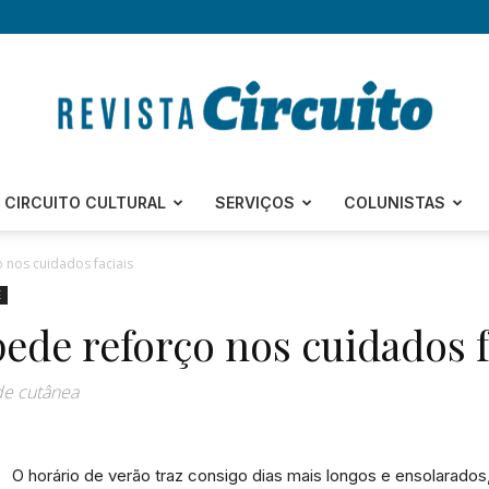
Revista
CIRCUITO CULTURAL
SERVIÇOS
COLUNISTAS
 nos cuidados faciais
E
ede reforço nos cuidados f
Circuito
de cutânea
O horário de verão traz consigo dias mais longos e ensolarad
–