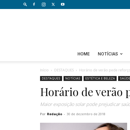
HOME
NOTÍCIAS
Início
DESTAQUES
Horário de verão pede reforço
DESTAQUES
NOTÍCIAS
ESTÉTICA E BELEZA
SAÚD
Horário de verão p
Maior exposição solar pode prejudicar saú
Por
Redação
-
30 de dezembro de 2018