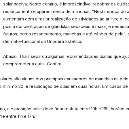
solar nociva. Neste cenário, é imprescindível redobrar os cuid
ressecamento e aparecimento de manchas. “Nesta época do ano
aumentam com a maior realização de atividades ao ar livre e, co
pois a concentração de glândulas sebáceas é maior, é necessár
futuros, como ressecamento, manchas e até câncer de pele”, ex
Portal
dermato-funcional da Onodera Estética
.
Abaixo, Thaís separou algumas recomendações diárias que ajud
comprometer a cútis. Confira:
de
olares são alguns dos principais causadores de manchas na pele 
no mínimo 30, e reaplicação de duas em duas horas. Em casos de c
no, a exposição solar deve ficar restrita entre 10h e 16h, horário
Notícias
re entre 11h e 17h.