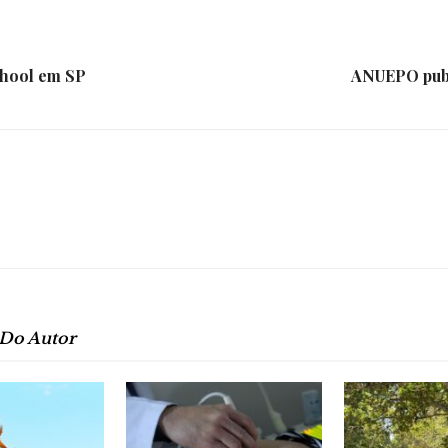
e
chool em SP
ANUEPO publ
Região
 Do Autor