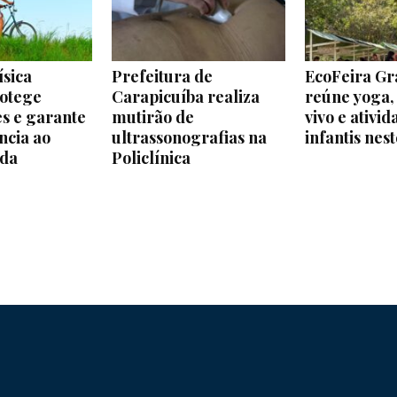
ísica
Prefeitura de
EcoFeira Gr
rotege
Carapicuíba realiza
reúne yoga,
es e garante
mutirão de
vivo e ativid
ncia ao
ultrassonografias na
infantis ne
ida
Policlínica