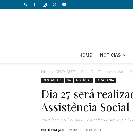
HOME
NOTÍCIAS
Início
DESTAQUES
04
Dia 27 será realizada a X
DESTAQUES
04
NOTÍCIAS
CIDADANIA
Dia 27 será realiz
Assistência Social
Evento é realizado a cada dois anos e, pela
Por
Redação
-
25 de agosto de 2021