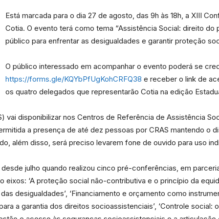
Está marcada para o dia 27 de agosto, das 9h às 18h, a XIII Con
Cotia. O evento terá como tema “Assistência Social: direito d
público para enfrentar as desigualdades e garantir proteção soci
Portal
O público interessado em acompanhar o evento poderá se cre
https://forms.gle/KQYbPfUgKohCRFQ38
e receber o link de ac
os quatro delegados que representarão Cotia na edição Estadu
 vai disponibilizar nos Centros de Referência de Assistência Soc
de
ermitida a presença de até dez pessoas por CRAS mantendo o dis
o, além disso, será preciso levarem fone de ouvido para uso indi
 desde julho quando realizou cinco pré-conferências, em parceri
o eixos: ‘A proteção social não-contributiva e o princípio da eq
Notícias
to das desigualdades’, ‘Financiamento e orçamento como instru
ra a garantia dos direitos socioassistenciais’, ‘Controle social: 
Gestão e acesso às seguranças socioassistenciais e a articulação 