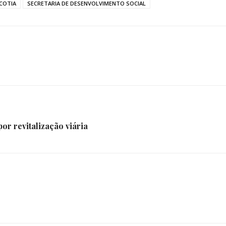
COTIA
SECRETARIA DE DESENVOLVIMENTO SOCIAL
e
Região
por revitalização viária