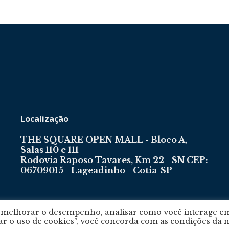
Localização
THE SQUARE OPEN MALL - Bloco A,
Salas 110 e 111
Rodovia Raposo Tavares, Km 22 - SN CEP:
06709015 - Lageadinho - Cotia-SP
, melhorar o desempenho, analisar como você interage e
tar o uso de cookies”, você concorda com as condições da 