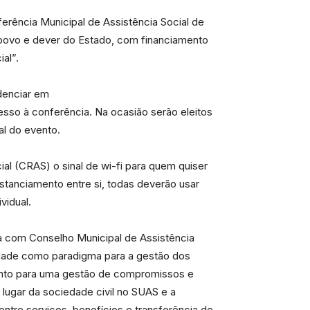
ferência Municipal de Assistência Social de
o povo e dever do Estado, com financiamento
al”.
denciar em
esso à conferência. Na ocasião serão eleitos
al do evento.
ial (CRAS) o sinal de wi-fi para quem quiser
tanciamento entre si, todas deverão usar
vidual.
a com Conselho Municipal de Assistência
uidade como paradigma para a gestão dos
mento para uma gestão de compromissos e
o lugar da sociedade civil no SUAS e a
entre serviços, benefícios e transferência de