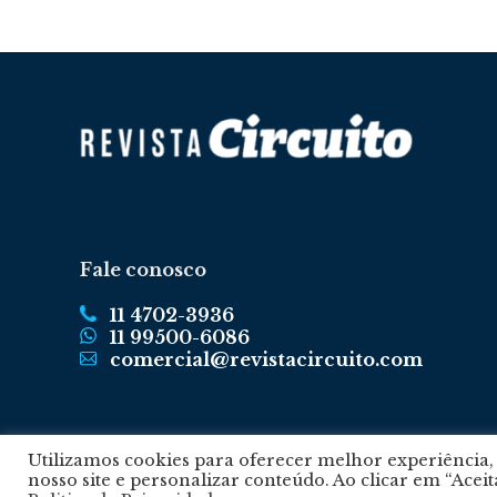
Fale conosco
11 4702-3936
11 99500-6086
comercial@revistacircuito.com
Utilizamos cookies para oferecer melhor experiência
nosso site e personalizar conteúdo. Ao clicar em “Acei