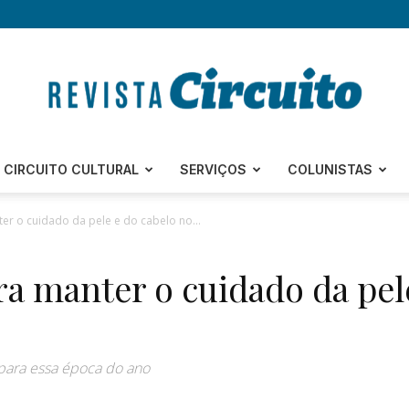
Revista
CIRCUITO CULTURAL
SERVIÇOS
COLUNISTAS
ter o cuidado da pele e do cabelo no...
ara manter o cuidado da pel
Circuito
 para essa época do ano
–