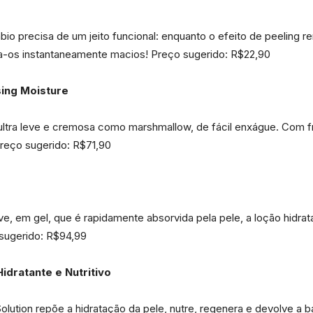
io precisa de um jeito funcional: enquanto o efeito de peeling re
da
xa-os instantaneamente macios! Preço sugerido: R$22,90
sing Moisture
tra leve e cremosa como marshmallow, de fácil enxágue. Com fra
Granja
Preço sugerido: R$71,90
e, em gel, que é rapidamente absorvida pela pele, a loção hidrata
Viana
 sugerido: R$94,99
Hidratante e Nutritivo
t Solution repõe a hidratação da pele, nutre, regenera e devolve a 