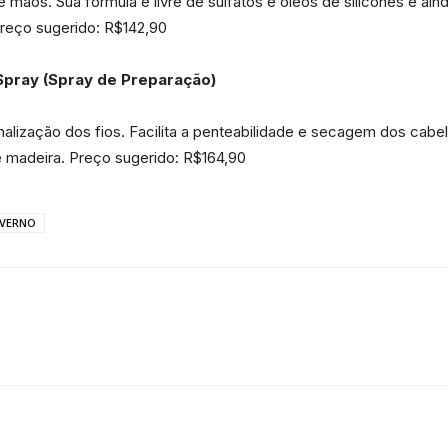
 e mãos. Sua fórmula é livre de sulfatos e óleos de silicones e ai
Preço sugerido: R$142,90
pray (Spray de Preparação)
inalização dos fios. Facilita a penteabilidade e secagem dos ca
e madeira. Preço sugerido: R$164,90
NVERNO