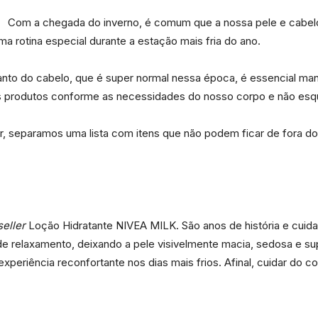
Com a chegada do inverno, é comum que a nossa pele e cabel
uma rotina especial durante a estação mais fria do ano.
anto do cabelo, que é super normal nessa época, é essencial ma
Portal
s produtos conforme as necessidades do nosso corpo e não esqu
, separamos uma lista com itens que não podem ficar de fora do 
de
seller
Loção Hidratante NIVEA MILK. São anos de história e cuid
e relaxamento, deixando a pele visivelmente macia, sedosa e supe
xperiência reconfortante nos dias mais frios. Afinal, cuidar do 
Notícias