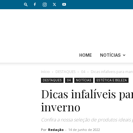
HOME
NOTÍCIAS
Início
DESTAQUES
04
Dicas infalíveis para man
DESTAQUES
04
NOTÍCIAS
ESTÉTICA E BELEZA
Dicas infalíveis p
inverno
Confira a nossa seleção de produtos ideais
Por
Redação
-
14 de junho de 2022