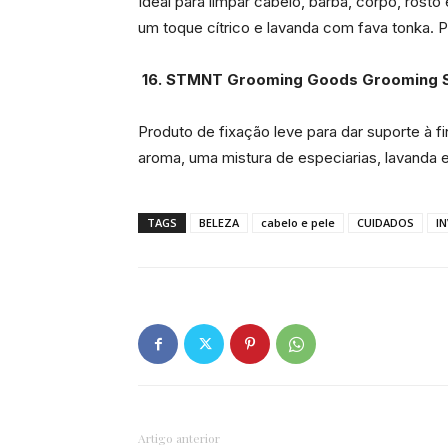
Ideal para limpar cabelo, barba, corpo, rosto
um toque cítrico e lavanda com fava tonka. 
16.
STMNT Grooming Goods
Grooming S
Produto de fixação leve para dar suporte à f
aroma, uma mistura de especiarias, lavanda 
TAGS
BELEZA
cabelo e pele
CUIDADOS
I
Artigo anterior