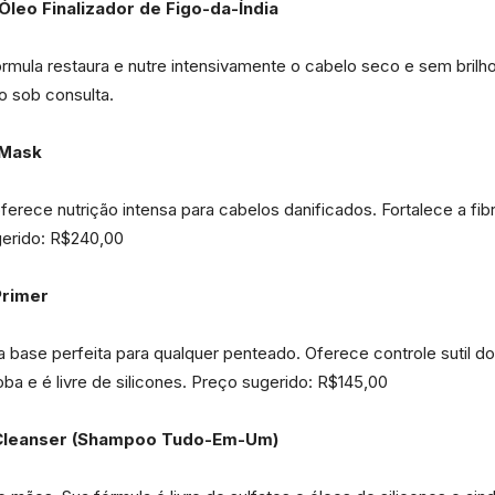
 Óleo Finalizador de Figo-da-Índia
rmula restaura e nutre intensivamente o cabelo seco e sem brilh
o sob consulta.
 Mask
rece nutrição intensa para cabelos danificados. Fortalece a fibra 
gerido: R$240,00
Primer
a base perfeita para qualquer penteado. Oferece controle sutil
ba e é livre de silicones. Preço sugerido: R$145,00
 Cleanser (Shampoo Tudo-Em-Um)