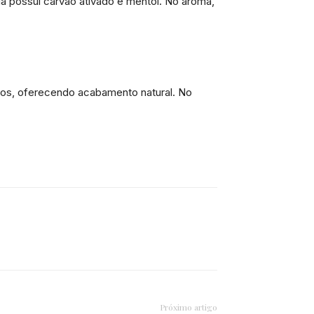
nda possui carvão ativado e mentol. No aroma,
belos, oferecendo acabamento natural. No
Próximo artigo