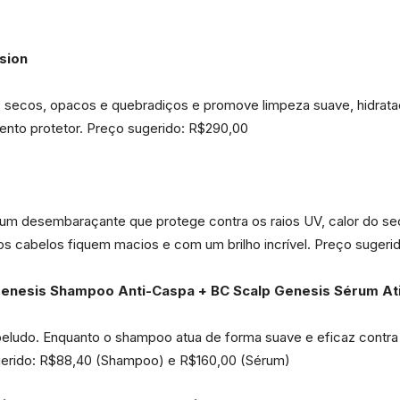
usion
los secos, opacos e quebradiços e promove limpeza suave, hidrata
mento protetor. Preço sugerido: R$290,00
 é um desembaraçante que protege contra os raios UV, calor do 
 os cabelos fiquem macios e com um brilho incrível. Preço sugeri
Genesis Shampoo Anti-Caspa + BC Scalp Genesis Sérum At
eludo. Enquanto o shampoo atua de forma suave e eficaz contra a
sugerido: R$88,40 (Shampoo) e R$160,00 (Sérum)