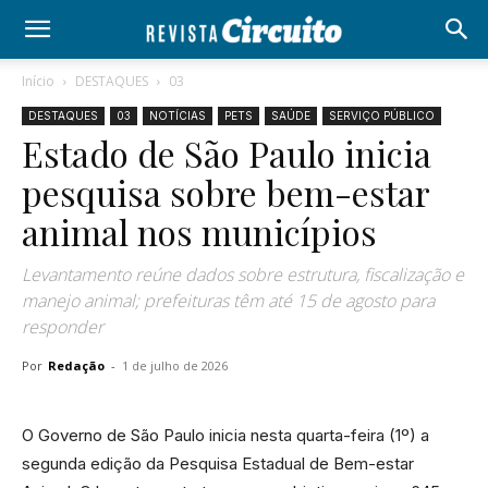
Início
DESTAQUES
03
DESTAQUES
03
NOTÍCIAS
PETS
SAÚDE
SERVIÇO PÚBLICO
Estado de São Paulo inicia
pesquisa sobre bem-estar
animal nos municípios
Levantamento reúne dados sobre estrutura, fiscalização e
manejo animal; prefeituras têm até 15 de agosto para
responder
Por
Redação
-
1 de julho de 2026
O Governo de São Paulo inicia nesta quarta-feira (1º) a
segunda edição da Pesquisa Estadual de Bem-estar