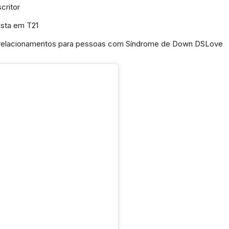
e
critor
ista em T21
de relacionamentos para pessoas com Síndrome de Down DSLove
Região