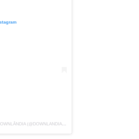
nstagram
UMA PUBLICAÇÃO COMPARTILHADA POR DOWNLÂNDIA (@DOWNLANDIA_T21)