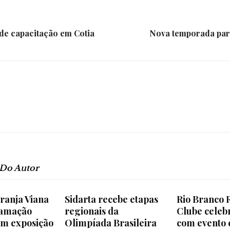
 de capacitação em Cotia
Nova temporada para
 Do Autor
ranja Viana
Sidarta recebe etapas
Rio Branco 
ramação
regionais da
Clube celeb
om exposição
Olimpíada Brasileira
com evento 