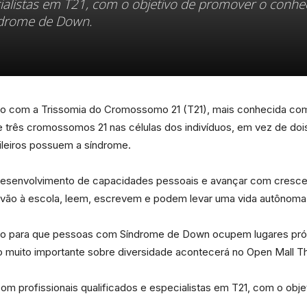
ecialistas em T21, com o objetivo de promover o conh
ndrome de Down.
Portal
zado com a Trissomia do Cromossomo 21 (T21), mais conhecida c
 três cromossomos 21 nas células dos indivíduos, em vez de do
ileiros possuem a síndrome.
de
envolvimento de capacidades pessoais e avançar com crescente
 vão à escola, leem, escrevem e podem levar uma vida autônoma
ão para que pessoas com Síndrome de Down ocupem lugares própr
o muito importante sobre diversidade acontecerá no Open Mall T
Notícias
om profissionais qualificados e especialistas em T21, com o obj