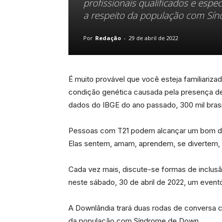
profissionais qualificados e esp
a respeito da população com Sí
Por
Redação
-
29 de abril de 2022
É muito provável que você esteja familiari
condição genética causada pela presença de
dados do IBGE do ano passado, 300 mil bras
Pessoas com T21 podem alcançar um bom des
Elas sentem, amam, aprendem, se divertem,
Cada vez mais, discute-se formas de inclus
neste sábado, 30 de abril de 2022, um event
A Downlândia trará duas rodas de conversa c
da população com Síndrome de Down.