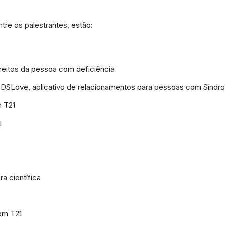
ntre os palestrantes, estão:
da
reitos da pessoa com deficiência
do DSLove, aplicativo de relacionamentos para pessoas com Sín
Granja
m T21
l
Viana
a científica
 em T21