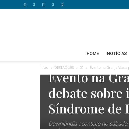
HOME
NOTÍCIAS
DESTAQUES
01
CIRCUITO CULTURAL
AGEN
Início
DESTAQUES
01
Evento na Granja Viana
Evento na Gr
debate sobre 
Síndrome de
Downlândia acontece no sábado,