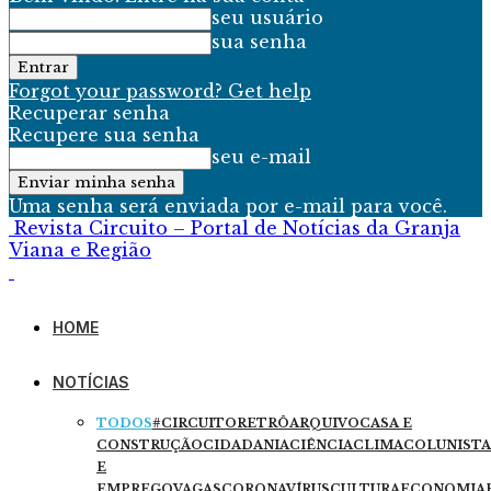
seu usuário
sua senha
Forgot your password? Get help
Recuperar senha
Recupere sua senha
seu e-mail
Uma senha será enviada por e-mail para você.
Revista Circuito – Portal de Notícias da Granja
Viana e Região
HOME
NOTÍCIAS
TODOS
#CIRCUITORETRÔ
ARQUIVO
CASA E
CONSTRUÇÃO
CIDADANIA
CIÊNCIA
CLIMA
COLUNISTA
E
EMPREGO
VAGAS
CORONAVÍRUS
CULTURA
ECONOMIA