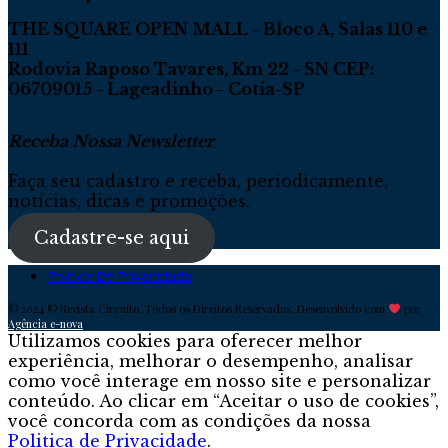
THE SQUARE OPEN MALL - Bloco A, Salas 110 e
111
Rodovia Raposo Tavares, Km 22 - SN CEP:
06709015 - Lageadinho - Cotia-SP
Receba Nossa Newsletter
Faça seu cadastro e receba, periodicamente,
notícias, dicas e promoções.
Cadastre-se aqui
Política De Privacidade
© 2024 © Revista Circuito. Todos os Direitos Reservados. Desenvolvido com
por
Agência e-nova
Utilizamos cookies para oferecer melhor
experiência, melhorar o desempenho, analisar
como você interage em nosso site e personalizar
conteúdo. Ao clicar em “Aceitar o uso de cookies”,
você concorda com as condições da nossa
Politica de Privacidade
.