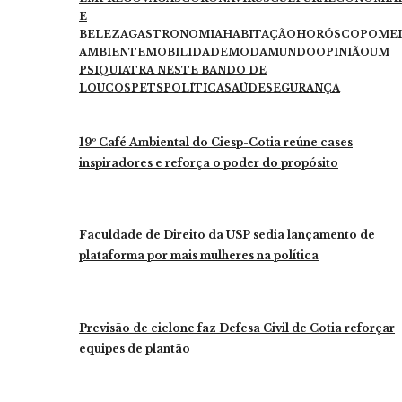
E
BELEZA
GASTRONOMIA
HABITAÇÃO
HORÓSCOPO
ME
AMBIENTE
MOBILIDADE
MODA
MUNDO
OPINIÃO
UM
PSIQUIATRA NESTE BANDO DE
LOUCOS
PETS
POLÍTICA
SAÚDE
SEGURANÇA
19º Café Ambiental do Ciesp-Cotia reúne cases
inspiradores e reforça o poder do propósito
Faculdade de Direito da USP sedia lançamento de
plataforma por mais mulheres na política
Previsão de ciclone faz Defesa Civil de Cotia reforçar
equipes de plantão