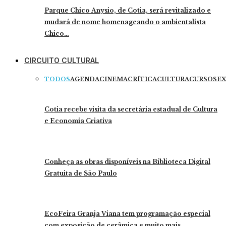
Parque Chico Anysio, de Cotia, será revitalizado e
mudará de nome homenageando o ambientalista
Chico…
CIRCUITO CULTURAL
TODOS
AGENDA
CINEMA
CRÍTICA
CULTURA
CURSOS
EX
Cotia recebe visita da secretária estadual de Cultura
e Economia Criativa
Conheça as obras disponíveis na Biblioteca Digital
Gratuita de São Paulo
EcoFeira Granja Viana tem programação especial
com exposição de cerâmica e muito mais