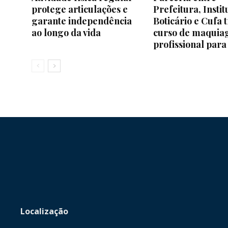
e
protege articulações e
Prefeitura, Instit
garante independência
Boticário e Cufa 
ao longo da vida
curso de maqui
profissional para
Região
Localização