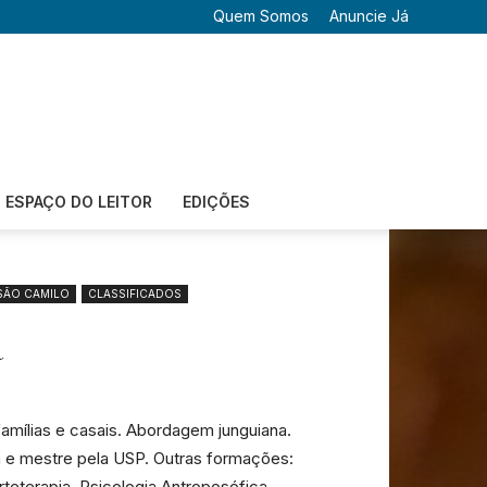
Quem Somos
Anuncie Já
ESPAÇO DO LEITOR
EDIÇÕES
SÃO CAMILO
CLASSIFICADOS
a
famílias e casais. Abordagem junguiana.
 e mestre pela USP. Outras formações:
teterapia, Psicologia Antroposófica,