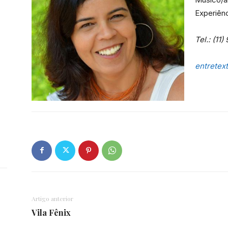
Experiên
Tel.: (11
Portal
entretex
de
Notícias
Artigo anterior
Vila Fênix