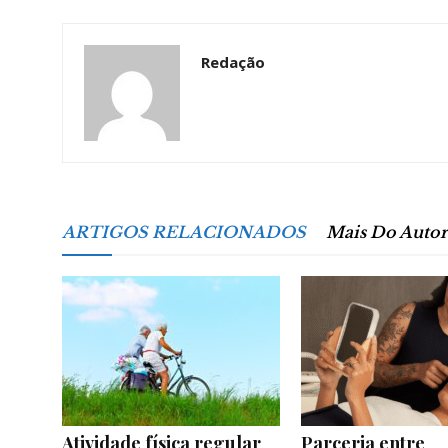
Redação
da
Granja
ARTIGOS RELACIONADOS
Mais Do Autor
Viana
Atividade física regular
Parceria entre