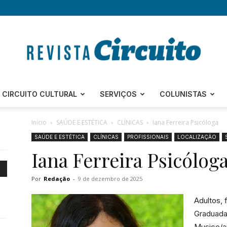
Revista
CIRCUITO CULTURAL
SERVIÇOS
COLUNISTAS
Início
SAÚDE E ESTÉTICA
CLÍNICAS
Iana Ferreira Psicóloga
SAÚDE E ESTÉTICA
CLÍNICAS
PROFISSIONAIS
LOCALIZAÇÃO
Iana Ferreira Psicólog
Circuito
Por
Redação
-
9 de dezembro de 2025
Adultos, 
Graduada
–
Musico/ar