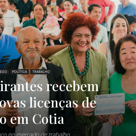
Portal
REGO
POLÍTICA
TRABALHO
de
eirantes recebem
ovas licenças de
o em Cotia
Notícias
ço no mercado de trabalho