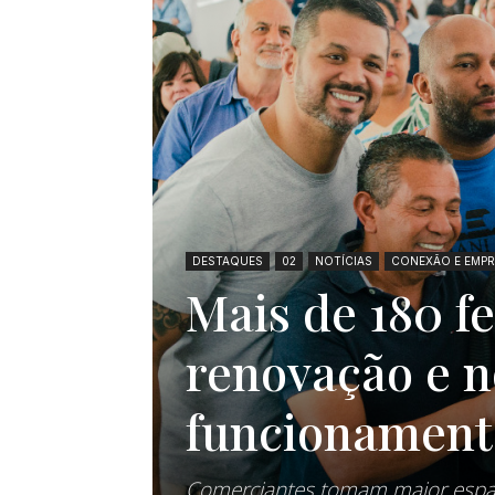
DESTAQUES
02
NOTÍCIAS
CONEXÃO E EMP
Mais de 180 f
renovação e n
funcionament
Comerciantes tomam maior espa