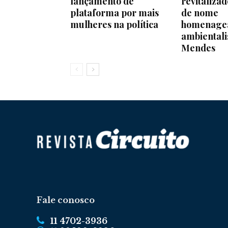
lançamento de
revitaliza
plataforma por mais
de nome
mulheres na política
homenage
ambientali
Mendes
Fale conosco
11 4702-3936