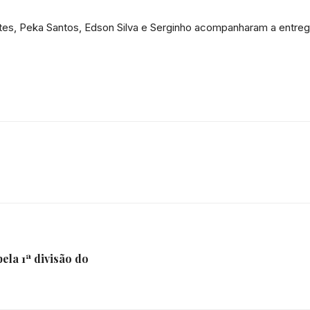
e
tes, Peka Santos, Edson Silva e Serginho acompanharam a entreg
Região
pela 1ª divisão do