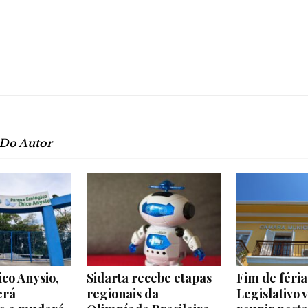
 Do Autor
co Anysio,
Sidarta recebe etapas
Fim de féria
erá
regionais da
Legislativo v