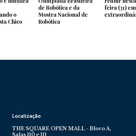
do e mudará
Olimpíada Brasileira
reunir nesta
de Robótica e da
feira (31) e
ando o
Mostra Nacional de
extraordiná
sta Chico
Robótica
Localização
THE SQUARE OPEN MALL - Bloco A,
Salas 110 e 111