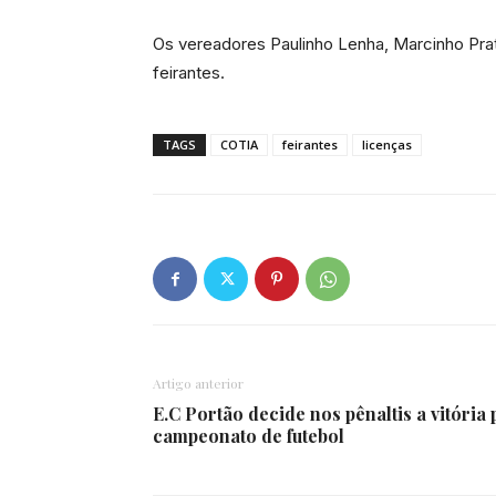
Os vereadores Paulinho Lenha, Marcinho Pra
feirantes.
TAGS
COTIA
feirantes
licenças
Artigo anterior
E.C Portão decide nos pênaltis a vitória 
campeonato de futebol