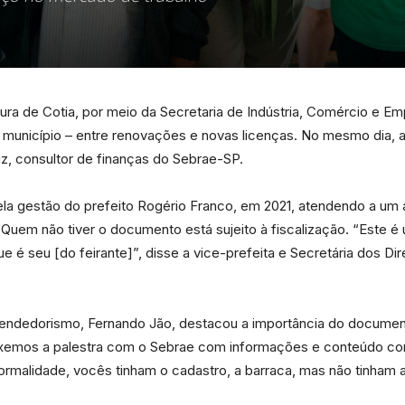
da
tura de Cotia, por meio da Secretaria de Indústria, Comércio e 
 município – entre renovações e novas licenças. No mesmo dia, a
uz, consultor de finanças do Sebrae-SP.
Granja
la gestão do prefeito Rogério Franco, em 2021, atendendo a um an
. Quem não tiver o documento está sujeito à fiscalização. “Este
é seu [do feirante]”, disse a vice-prefeita e Secretária dos Di
Viana
eendedorismo, Fernando Jão, destacou a importância do document
Trouxemos a palestra com o Sebrae com informações e conteúdo c
informalidade, vocês tinham o cadastro, a barraca, mas não tinham