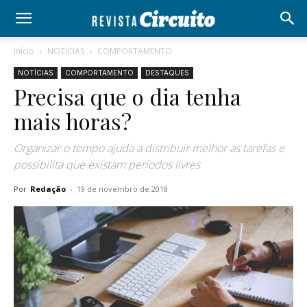
Início
NOTÍCIAS
COMPORTAMENTO
NOTÍCIAS
COMPORTAMENTO
DESTAQUES
Precisa que o dia tenha
mais horas?
Organizar o tempo ajuda a distribuir melhor as tarefas e
possibilita que existam períodos livres
Por
Redação
-
19 de novembro de 2018