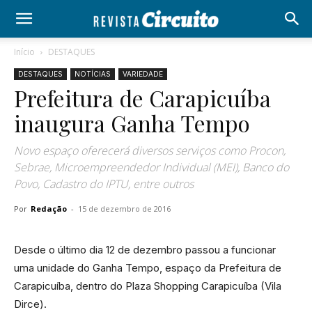
Início
DESTAQUES
DESTAQUES
NOTÍCIAS
VARIEDADE
Prefeitura de Carapicuíba
inaugura Ganha Tempo
Novo espaço oferecerá diversos serviços como Procon,
Sebrae, Microempreendedor Individual (MEI), Banco do
Povo, Cadastro do IPTU, entre outros
Por
Redação
-
15 de dezembro de 2016
Desde o último dia 12 de dezembro passou a funcionar
uma unidade do Ganha Tempo, espaço da Prefeitura de
Carapicuíba, dentro do Plaza Shopping Carapicuíba (Vila
Dirce).