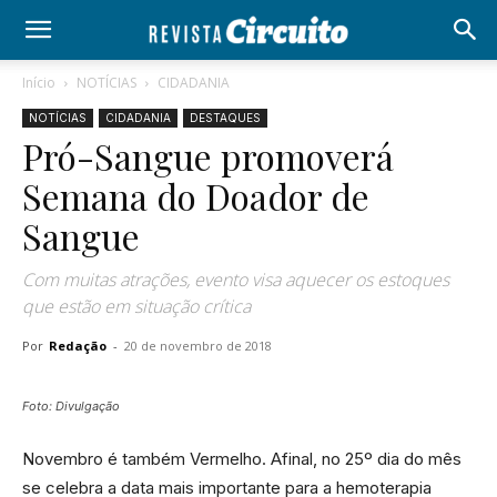
Início
NOTÍCIAS
CIDADANIA
NOTÍCIAS
CIDADANIA
DESTAQUES
Pró-Sangue promoverá
Semana do Doador de
Sangue
Com muitas atrações, evento visa aquecer os estoques
que estão em situação crítica
Por
Redação
-
20 de novembro de 2018
Foto: Divulgação
Novembro é também Vermelho. Afinal, no 25º dia do mês
se celebra a data mais importante para a hemoterapia