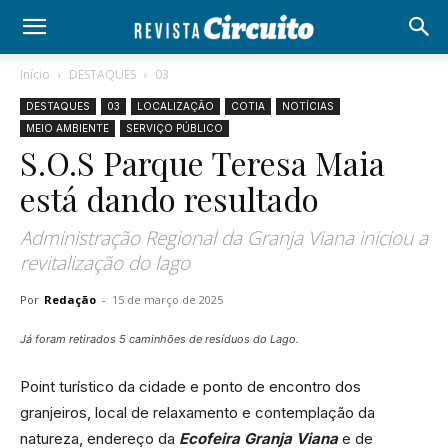
Início
DESTAQUES
03
DESTAQUES
03
LOCALIZAÇÃO
COTIA
NOTÍCIAS
MEIO AMBIENTE
SERVIÇO PÚBLICO
S.O.S Parque Teresa Maia
está dando resultado
Administração Regional da Granja Viana iniciou a
revitalização do lago
Por
Redação
-
15 de março de 2025
Já foram retirados 5 caminhões de resíduos do Lago.
Point turístico da cidade e ponto de encontro dos
granjeiros, local de relaxamento e contemplação da
natureza, endereço da
Ecofeira Granja Viana
e de