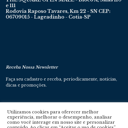
e 111
Rodovia Raposo Tavares, Km 22 - SN CEP:
06709015 - Lageadinho - Cotia-SP
Receba Nossa Newsletter
Faça seu cadastro e receba, periodicamente, notícias,
dicas e promoções.
Cadastre-se aqui
Utilizamos cookies para oferecer melhor
experiência, melhorar o desempenho, analisar
como você interage em nosso site e personalizar
conteúdo. Ao clicar em “Aceitar o uso de cookies”,