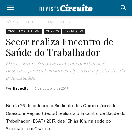
Início
CIRCUITO CULTURAL
CURSOS
CIRCUITO CULTURAL
CURSOS
DESTAQUES
Secor realiza Encontro de
Saúde do Trabalhador
O encontro, realizado anualmente pelo Secor, é
destinado para trabalhadores, cipeiros e especialistas da
área da saúde
Por
Redação
-
10 de outubro de 2017
No dia 26 de outubro, o Sindicato dos Comerciários de
Osasco e Região (Secor) realizará o Encontro de Saúde do
Trabalhador (ESAT) 2017, das 15h às 18h, na sede do
Sindicato, em Osasco.