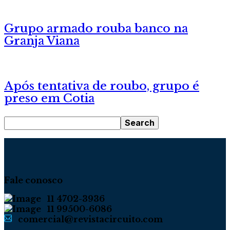
Grupo armado rouba banco na
Granja Viana
Após tentativa de roubo, grupo é
preso em Cotia
Fale conosco
11 4702-3936
11 99500-6086
comercial@revistacircuito.com