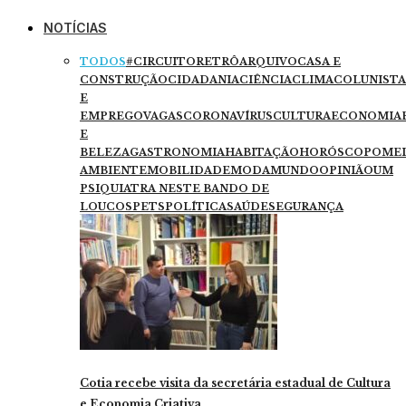
NOTÍCIAS
TODOS
#CIRCUITORETRÔ
ARQUIVO
CASA E
CONSTRUÇÃO
CIDADANIA
CIÊNCIA
CLIMA
COLUNISTA
E
EMPREGO
VAGAS
CORONAVÍRUS
CULTURA
ECONOMIA
E
BELEZA
GASTRONOMIA
HABITAÇÃO
HORÓSCOPO
ME
AMBIENTE
MOBILIDADE
MODA
MUNDO
OPINIÃO
UM
PSIQUIATRA NESTE BANDO DE
LOUCOS
PETS
POLÍTICA
SAÚDE
SEGURANÇA
Cotia recebe visita da secretária estadual de Cultura
e Economia Criativa