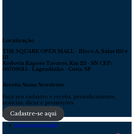
Localização
THE SQUARE OPEN MALL - Bloco A, Salas 110 e
111
Rodovia Raposo Tavares, Km 22 - SN CEP:
06709015 - Lageadinho - Cotia-SP
Receba Nossa Newsletter
Faça seu cadastro e receba, periodicamente,
notícias, dicas e promoções.
Cadastre-se aqui
Política De Privacidade