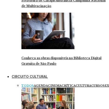
Prefeitura de Carapicuíba inicia Campanha Nacional
de Multivacinação
Conheça as obras disponíveis na Biblioteca Digital
Gratuita de São Paulo
CIRCUITO CULTURAL
TODOS
AGENDA
CINEMA
CRÍTICA
CULTURA
CURSOS
EX