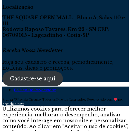
Localização
THE SQUARE OPEN MALL - Bloco A, Salas 110 e
111
Rodovia Raposo Tavares, Km 22 - SN CEP:
06709015 - Lageadinho - Cotia-SP
Receba Nossa Newsletter
Faça seu cadastro e receba, periodicamente,
notícias, dicas e promoções.
Cadastre-se aqui
Política De Privacidade
© 2024 © Revista Circuito. Todos os Direitos Reservados. Desenvolvido com
por
Agência e-nova
Utilizamos cookies para oferecer melhor
experiência, melhorar o desempenho, analisar
como você interage em nosso site e personalizar
conteúdo. Ao clicar em “Aceitar o uso de cookies”,