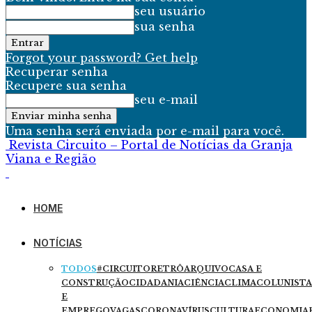
seu usuário
sua senha
Forgot your password? Get help
Recuperar senha
Recupere sua senha
seu e-mail
Uma senha será enviada por e-mail para você.
Revista Circuito – Portal de Notícias da Granja
Viana e Região
HOME
NOTÍCIAS
TODOS
#CIRCUITORETRÔ
ARQUIVO
CASA E
CONSTRUÇÃO
CIDADANIA
CIÊNCIA
CLIMA
COLUNISTA
E
EMPREGO
VAGAS
CORONAVÍRUS
CULTURA
ECONOMIA