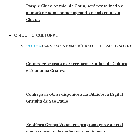
Parque Chico Anysio, de Cotia, será revitalizado e
mudará de nome homenageando o ambientalista
Chico…
CIRCUITO CULTURAL
TODOS
AGENDA
CINEMA
CRÍTICA
CULTURA
CURSOS
EX
Cotia recebe visita da secretária estadual de Cultura
e Economia Criativa
Conheça as obras disponíveis na Biblioteca Digital
Gratuita de São Paulo
EcoFeira Granja Viana tem programação especial
com exposição de cerâmica e muito mais