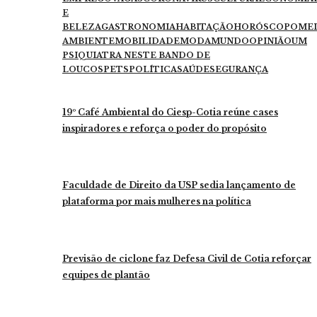
E
BELEZA
GASTRONOMIA
HABITAÇÃO
HORÓSCOPO
ME
AMBIENTE
MOBILIDADE
MODA
MUNDO
OPINIÃO
UM
PSIQUIATRA NESTE BANDO DE
LOUCOS
PETS
POLÍTICA
SAÚDE
SEGURANÇA
19º Café Ambiental do Ciesp-Cotia reúne cases
inspiradores e reforça o poder do propósito
Faculdade de Direito da USP sedia lançamento de
plataforma por mais mulheres na política
Previsão de ciclone faz Defesa Civil de Cotia reforçar
equipes de plantão