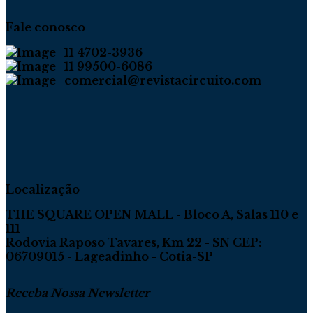
Fale conosco
11 4702-3936
11 99500-6086
comercial@revistacircuito.com
Localização
THE SQUARE OPEN MALL - Bloco A, Salas 110 e
111
Rodovia Raposo Tavares, Km 22 - SN CEP:
06709015 - Lageadinho - Cotia-SP
Receba Nossa Newsletter