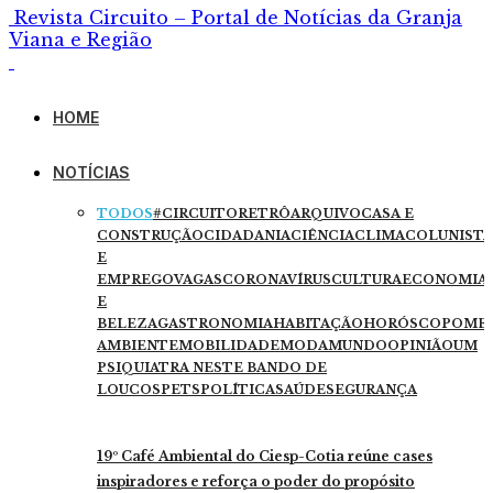
Revista Circuito – Portal de Notícias da Granja
Viana e Região
HOME
NOTÍCIAS
TODOS
#CIRCUITORETRÔ
ARQUIVO
CASA E
CONSTRUÇÃO
CIDADANIA
CIÊNCIA
CLIMA
COLUNISTA
E
EMPREGO
VAGAS
CORONAVÍRUS
CULTURA
ECONOMIA
E
BELEZA
GASTRONOMIA
HABITAÇÃO
HORÓSCOPO
ME
AMBIENTE
MOBILIDADE
MODA
MUNDO
OPINIÃO
UM
PSIQUIATRA NESTE BANDO DE
LOUCOS
PETS
POLÍTICA
SAÚDE
SEGURANÇA
19º Café Ambiental do Ciesp-Cotia reúne cases
inspiradores e reforça o poder do propósito