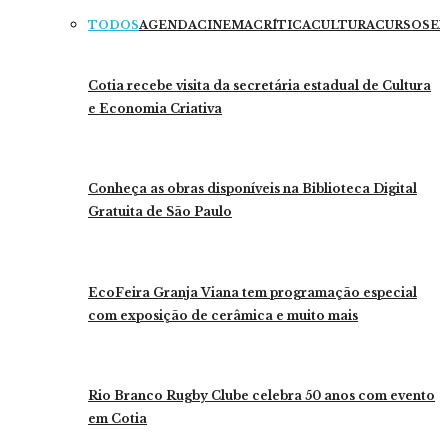
TODOS
AGENDA
CINEMA
CRÍTICA
CULTURA
CURSOS
EX
Cotia recebe visita da secretária estadual de Cultura
e Economia Criativa
Conheça as obras disponíveis na Biblioteca Digital
Gratuita de São Paulo
EcoFeira Granja Viana tem programação especial
com exposição de cerâmica e muito mais
Rio Branco Rugby Clube celebra 50 anos com evento
em Cotia