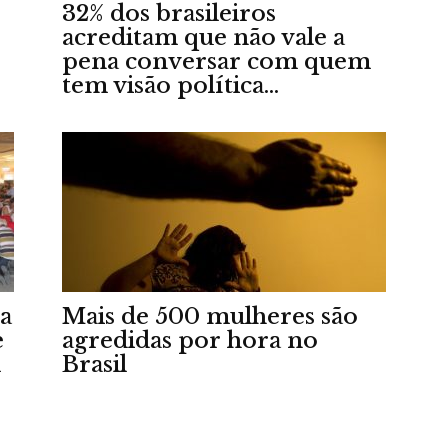
32% dos brasileiros
e
acreditam que não vale a
pena conversar com quem
tem visão política...
Região
 a
Mais de 500 mulheres são
e
agredidas por hora no
m
Brasil