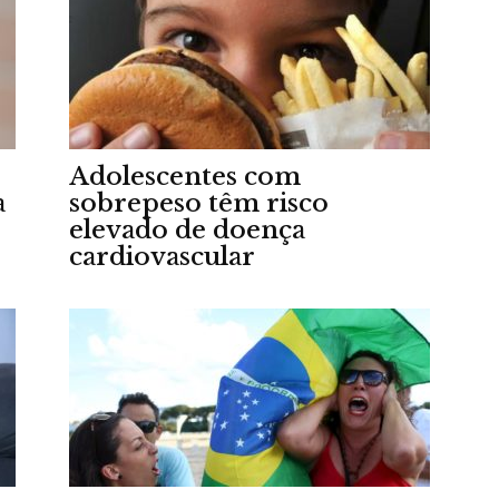
da
Adolescentes com
a
sobrepeso têm risco
Granja
elevado de doença
cardiovascular
Viana