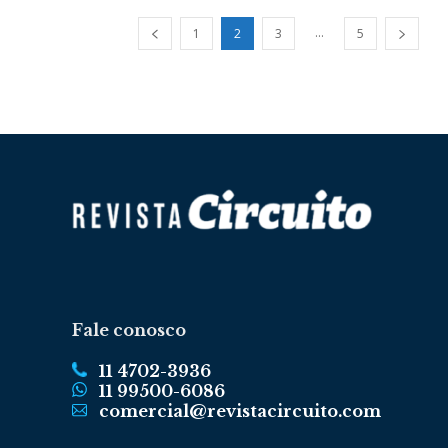
...
1
2
3
5
Fale conosco
11 4702-3936
11 99500-6086
comercial@revistacircuito.com