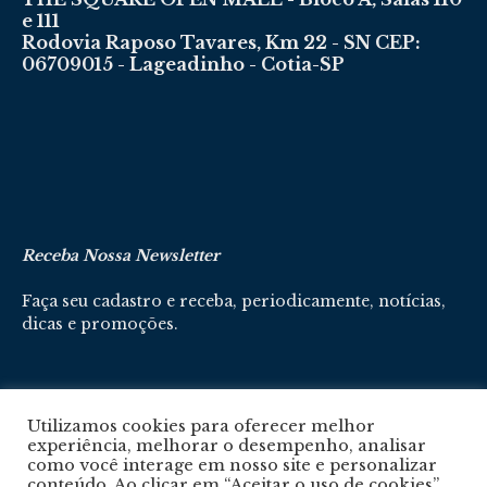
e 111
Rodovia Raposo Tavares, Km 22 - SN CEP:
06709015 - Lageadinho - Cotia-SP
Receba Nossa Newsletter
Faça seu cadastro e receba, periodicamente, notícias,
dicas e promoções.
Cadastre-se aqui
Utilizamos cookies para oferecer melhor
experiência, melhorar o desempenho, analisar
como você interage em nosso site e personalizar
conteúdo. Ao clicar em “Aceitar o uso de cookies”,