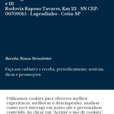
e 111
Rodovia Raposo Tavares, Km 22 - SN CEP:
06709015 - Lageadinho - Cotia-SP
Receba Nossa Newsletter
Faça seu cadastro e receba, periodicamente, notícias,
dicas e promoções.
Cadastre-se aqui
Utilizamos cookies para oferecer melhor
experiência, melhorar o desempenho, analisar
como você interage em nosso site e personalizar
conteúdo. Ao clicar em “Aceitar o uso de cookies”,