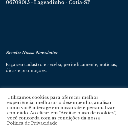
06709015 - Lageadinho - Cotia-SP
Receba Nossa Newsletter
Faça seu cadastro e receba, periodicamente, notícias,
dicas e promoções.
Cadastre-se aqui
Utilizamos cookies para oferecer melhor
experiência, melhorar o desempenho, analisar
como você interage em nosso site e personalizar
conteúdo. Ao clicar em “Aceitar o uso de cookies”,
você concorda com as condições da nossa
Politica de Privacidade
.
Política De Privacidade