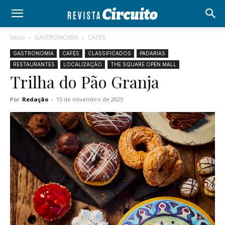
Início
GASTRONOMIA
CAFÉS
GASTRONOMIA
CAFÉS
CLASSIFICADOS
PADARIAS
RESTAURANTES
LOCALIZAÇÃO
THE SQUARE OPEN MALL
Trilha do Pão Granja
Por
Redação
-
15 de novembro de 2025