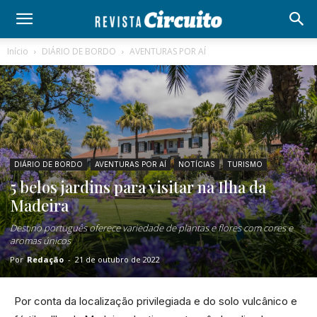
Início
DIÁRIO DE BORDO
AVENTURAS POR AÍ
DIÁRIO DE BORDO
AVENTURAS POR AÍ
NOTÍCIAS
TURISMO
5 belos jardins para visitar na Ilha da
Madeira
Destino português oferece variedade de plantas e flores com cores e
aromas únicos
Por
Redação
-
21 de outubro de 2022
Por conta da localização privilegiada e do solo vulcânico e