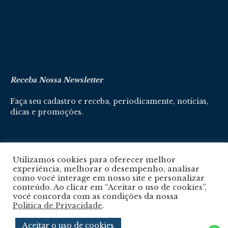
Receba Nossa Newsletter
Faça seu cadastro e receba, periodicamente, notícias,
dicas e promoções.
Cadastre-se aqui
Utilizamos cookies para oferecer melhor
experiência, melhorar o desempenho, analisar
como você interage em nosso site e personalizar
conteúdo. Ao clicar em “Aceitar o uso de cookies”,
você concorda com as condições da nossa
Politica de Privacidade
.
Política De Privacidade
Aceitar o uso de cookies
© 2024 © Revista Circuito. Todos os Direitos Reservados. Desenvolvido com