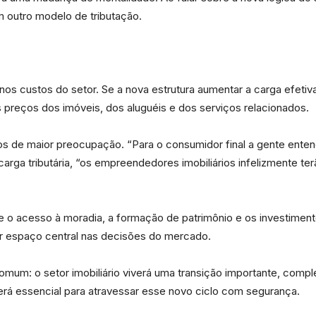
m outro modelo de tributação.
 nos custos do setor. Se a nova estrutura aumentar a carga efeti
 preços dos imóveis, dos aluguéis e dos serviços relacionados.
os de maior preocupação. “Para o consumidor final a gente entend
arga tributária, “os empreendedores imobiliários infelizmente te
 o acesso à moradia, a formação de patrimônio e os investimento
ar espaço central nas decisões do mercado.
omum: o setor imobiliário viverá uma transição importante, compl
erá essencial para atravessar esse novo ciclo com segurança.