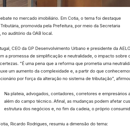
e
ebate no mercado imobiliário. Em Cotia, o tema foi destaque
ibutária, promovida pela Prefeitura, por meio da Secretaria
no auditório da OAB local.
Região
ortugal, CEO da GP Desenvolvimento Urbano e presidente da AELO
 a promessa de simplificação e neutralidade, o impacto sobre o s
certezas. “É uma pena que a reforma que prometia uma neutralid
s trouxe um aumento da complexidade e, a partir do que conhecemo
ionário por força da alteração no sistema de tributação”, afirmo
Na plateia, advogados, contadores, corretores e empresário
além do campo técnico. Afinal, as mudanças podem afetar custo
estrutura dos negócios e, no fim da cadeia, o próprio consumid
Cotia, Ricardo Rodrigues, resumiu a dimensão do tema: