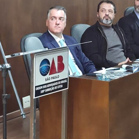
da
Granja
Viana