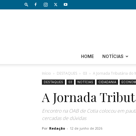
HOME
NOTÍCIAS
Início
DESTAQUES
03
A Jornada Tributária do 
DESTAQUES
03
NOTÍCIAS
CIDADANIA
ECONOM
A Jornada Tribut
Encontro na OAB de Cotia colocou em pauta 
cercadas de dúvidas
Por
Redação
-
12 de junho de 2026