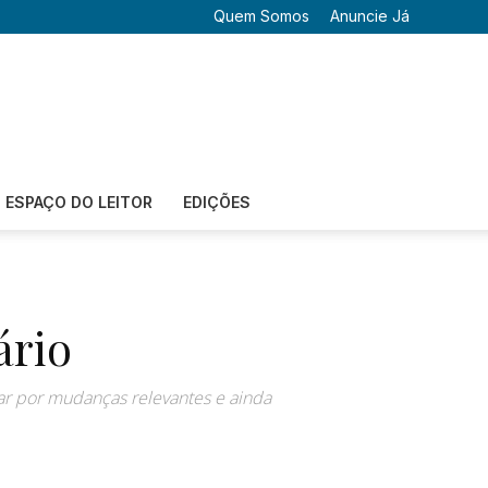
Quem Somos
Anuncie Já
ESPAÇO DO LEITOR
EDIÇÕES
ário
ar por mudanças relevantes e ainda