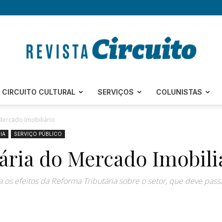
Revista
CIRCUITO CULTURAL
SERVIÇOS
COLUNISTAS
Mercado Imobiliário
IA
SERVIÇO PÚBLICO
ária do Mercado Imobili
Circuito
os efeitos da Reforma Tributária sobre o setor, que deve pass
–