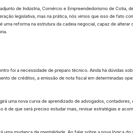
o adjunto de Indústria, Comércio e Empreendedorismo de Cotia, 
ração legislativa, mas na prática, nós vimos que isso de fato c
é uma reforma na estrutura da cadeia negocial, capaz de alterar 
ria.
tro foi a necessidade de preparo técnico. Ainda há dúvidas sobr
mento de créditos, a emissão de nota fiscal em determinadas ope
exigirá uma nova curva de aprendizado de advogados, contadores
 é de que será preciso estudar mais, revisar estratégias e aco
irá uma mudança de mentalidade. Ao falar sobre a nova lógica do