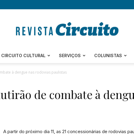
Revista
CIRCUITO CULTURAL
SERVIÇOS
COLUNISTAS
mbate à dengue nas rodovias paulistas
utirão de combate à dengu
Circuito
A partir do próximo dia 11, as 21 concessionárias de rodovias p
–