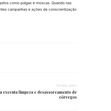
squitos como pulgas e moscas. Quando nas
nstantes campanhas e ações de conscientização
Próximo artigo
ia executa limpeza e desassoreamento de
córregos