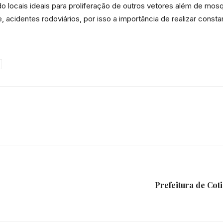
o locais ideais para proliferação de outros vetores além de mo
e, acidentes rodoviários, por isso a importância de realizar co
da
Granja
Viana
Prefeitura de Cot