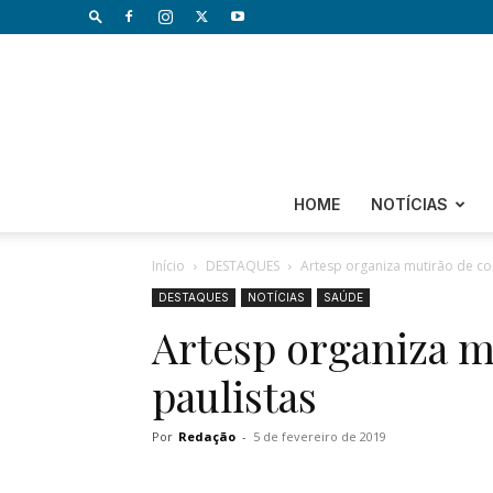
HOME
NOTÍCIAS
Início
DESTAQUES
Artesp organiza mutirão de co
DESTAQUES
NOTÍCIAS
SAÚDE
Artesp organiza m
paulistas
Por
Redação
-
5 de fevereiro de 2019