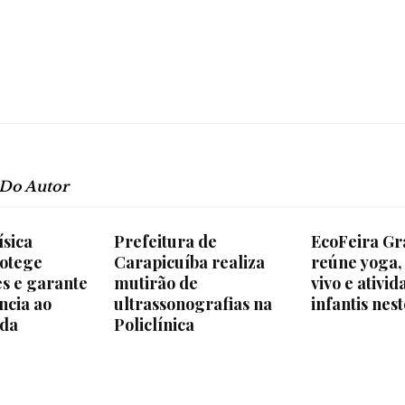
e
Região
 Do Autor
ísica
Prefeitura de
EcoFeira Gr
rotege
Carapicuíba realiza
reúne yoga,
es e garante
mutirão de
vivo e ativid
ncia ao
ultrassonografias na
infantis ne
ida
Policlínica