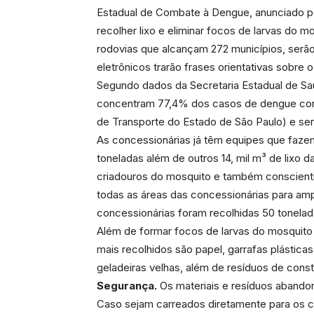
Estadual de Combate à Dengue, anunciado pe
recolher lixo e eliminar focos de larvas do m
rodovias que alcançam 272 municípios, serão
eletrônicos trarão frases orientativas sobr
Segundo dados da Secretaria Estadual de Sa
concentram 77,4% dos casos de dengue con
de Transporte do Estado de São Paulo) e ser
As concessionárias já têm equipes que fazem
toneladas além de outros 14, mil m³ de lixo d
criadouros do mosquito e também conscientiza
todas as áreas das concessionárias para amp
concessionárias foram recolhidas 50 tonelada
Além de formar focos de larvas do mosquito 
mais recolhidos são papel, garrafas plástic
geladeiras velhas, além de resíduos de constr
Segurança.
Os materiais e resíduos abando
Caso sejam carreados diretamente para os c