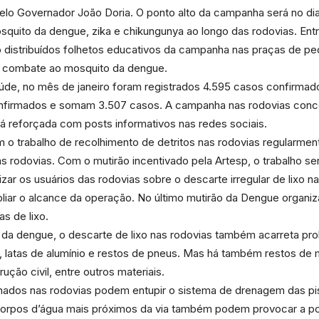
lo Governador João Doria. O ponto alto da campanha será no dia
osquito da dengue, zika e chikungunya ao longo das rodovias. Entre
 distribuídos folhetos educativos da campanha nas praças de pedá
e o combate ao mosquito da dengue.
úde, no mês de janeiro foram registrados 4.595 casos confirma
Portal
firmados e somam 3.507 casos. A campanha nas rodovias conce
á reforçada com posts informativos nas redes sociais.
 o trabalho de recolhimento de detritos nas rodovias regularment
as rodovias. Com o mutirão incentivado pela Artesp, o trabalho ser
r os usuários das rodovias sobre o descarte irregular de lixo na
de
liar o alcance da operação. No último mutirão da Dengue organi
s de lixo.
da dengue, o descarte de lixo nas rodovias também acarreta pro
as, latas de alumínio e restos de pneus. Mas há também restos d
ução civil, entre outros materiais.
Notícias
nados nas rodovias podem entupir o sistema de drenagem das pis
orpos d’água mais próximos da via também podem provocar a pol