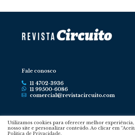
Fale conosco
11 4702-3936
11 99500-6086
comercial@revistacircuito.com
Utilizamos cookies para oferecer melhor experiência
nosso site e personalizar conteúdo. Ao clicar em “Acei
Politica de Privacidade
.
© 2024 © Revista Circuito. Todos os Direitos Reservados. Desenvolvido co