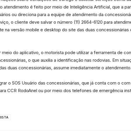
atendimento é feito por meio de Inteligência Artificial, que a parti
uários ou direciona para a equipe de atendimento da concessioná
da
rviço, o cliente deve salvar o número (11) 2664-6120 para atend
 na versão mobile e desktop do site das duas concessionárias d
 meio do aplicativo, o motorista pode utilizar a ferramenta de co
Granja
cessionárias, o que auxilia a identificação nas rodovias. Em sit
 das duas concessionárias, assume imediatamente o atendimento
grar o SOS Usuário das concessionárias, que já conta com o com 
ra CCR RodoAnel ou por meio dos telefones de emergência insta
Viana
ISTA