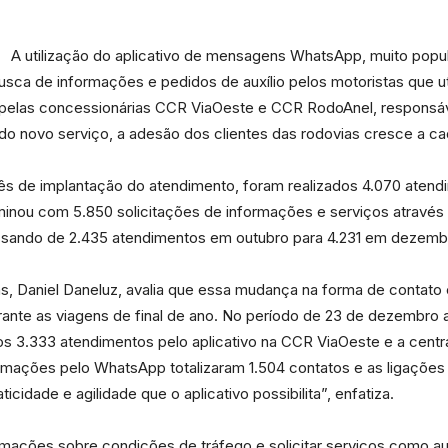
A utilização do aplicativo de mensagens WhatsApp, muito popula
busca de informações e pedidos de auxílio pelos motoristas que u
pelas concessionárias CCR ViaOeste e CCR RodoAnel, responsáv
Portal
 novo serviço, a adesão dos clientes das rodovias cresce a cad
ês de implantação do atendimento, foram realizados 4.070 ate
inou com 5.850 solicitações de informações e serviços através d
assando de 2.435 atendimentos em outubro para 4.231 em dezemb
de
s, Daniel Daneluz, avalia que essa mudança na forma de contato
rante as viagens de final de ano. No período de 23 de dezembro 
os 3.333 atendimentos pelo aplicativo na CCR ViaOeste e a cent
ormações pelo WhatsApp totalizaram 1.504 contatos e as ligações 
Notícias
cidade e agilidade que o aplicativo possibilita”, enfatiza.
rmações sobre condições de tráfego e solicitar serviços como au