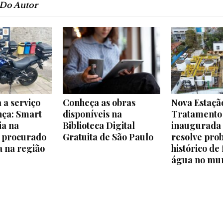
 Do Autor
 a serviço
Conheça as obras
Nova Estaçã
nça: Smart
disponíveis na
Tratamento
ia na
Biblioteca Digital
inaugurada 
e procurado
Gratuita de São Paulo
resolve pro
a na região
histórico de 
água no mun