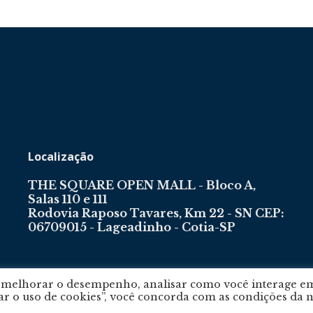
Localização
THE SQUARE OPEN MALL - Bloco A,
Salas 110 e 111
Rodovia Raposo Tavares, Km 22 - SN CEP:
06709015 - Lageadinho - Cotia-SP
, melhorar o desempenho, analisar como você interage e
tar o uso de cookies”, você concorda com as condições da 
m
por
Agência e-nova