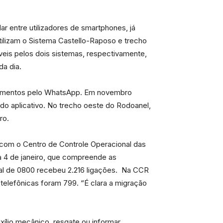
r entre utilizadores de smartphones, já
tilizam o Sistema Castello-Raposo e trecho
eis pelos dois sistemas, respectivamente,
a dia.
ndimentos pelo WhatsApp. Em novembro
o aplicativo. No trecho oeste do Rodoanel,
ro.
 com o Centro de Controle Operacional das
a 4 de janeiro, que compreende as
ral de 0800 recebeu 2.216 ligações. Na CCR
telefônicas foram 799. “É clara a migração
xílio mecânico, resgate ou informar