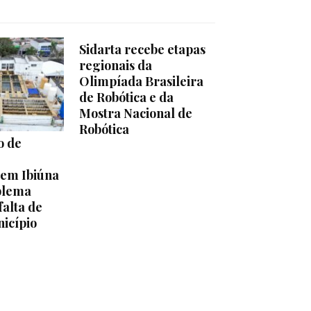
Sidarta recebe etapas
regionais da
Olimpíada Brasileira
de Robótica e da
Mostra Nacional de
Robótica
o de
em Ibiúna
blema
falta de
icípio