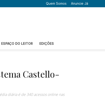
Quem Somos
Anuncie Já
ESPAÇO DO LEITOR
EDIÇÕES
stema Castello-
dia diária é de 340 acessos online nas