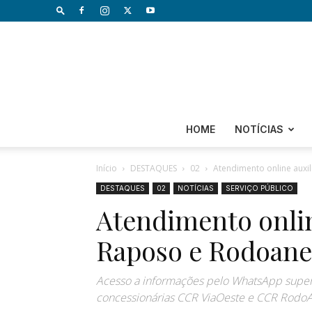
HOME
NOTÍCIAS
Início
DESTAQUES
02
Atendimento online auxi
DESTAQUES
02
NOTÍCIAS
SERVIÇO PÚBLICO
Atendimento onlin
Raposo e Rodoane
Acesso a informações pelo WhatsApp superou
concessionárias CCR ViaOeste e CCR Rodo