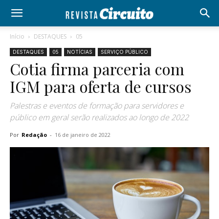
Início
DESTAQUES
05
DESTAQUES
05
NOTÍCIAS
SERVIÇO PÚBLICO
Cotia firma parceria com
IGM para oferta de cursos
Palestras e eventos de formação para servidores e
público em geral serão realizados ao longo de 2022
Por
Redação
-
16 de janeiro de 2022