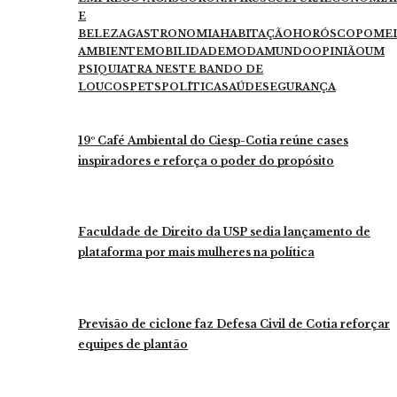
E
BELEZA
GASTRONOMIA
HABITAÇÃO
HORÓSCOPO
ME
AMBIENTE
MOBILIDADE
MODA
MUNDO
OPINIÃO
UM
PSIQUIATRA NESTE BANDO DE
LOUCOS
PETS
POLÍTICA
SAÚDE
SEGURANÇA
19º Café Ambiental do Ciesp-Cotia reúne cases
inspiradores e reforça o poder do propósito
Faculdade de Direito da USP sedia lançamento de
plataforma por mais mulheres na política
Previsão de ciclone faz Defesa Civil de Cotia reforçar
equipes de plantão