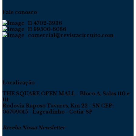
Fale conosco
11 4702-3936
11 99500-6086
comercial@revistacircuito.com
Localização
THE SQUARE OPEN MALL - Bloco A, Salas 110 e
111
Rodovia Raposo Tavares, Km 22 - SN CEP:
06709015 - Lageadinho - Cotia-SP
Receba Nossa Newsletter