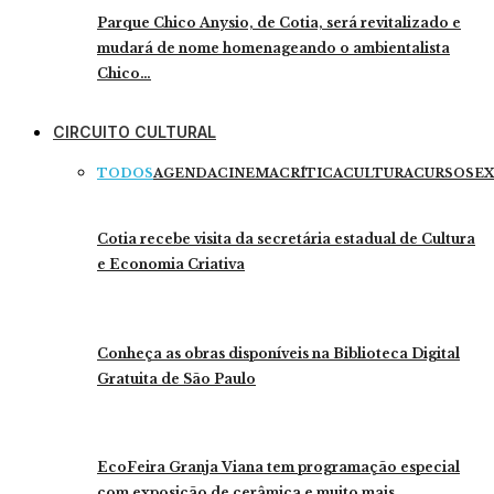
Parque Chico Anysio, de Cotia, será revitalizado e
mudará de nome homenageando o ambientalista
Chico…
CIRCUITO CULTURAL
TODOS
AGENDA
CINEMA
CRÍTICA
CULTURA
CURSOS
EX
Cotia recebe visita da secretária estadual de Cultura
e Economia Criativa
Conheça as obras disponíveis na Biblioteca Digital
Gratuita de São Paulo
EcoFeira Granja Viana tem programação especial
com exposição de cerâmica e muito mais