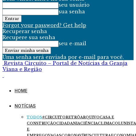
seu usuário
sua senha
Forgot your password? Get help
Recuperar senha
Recupere sua senha
seu e-mail
Uma senha será enviada por e-mail para você.
Revista Circuito – Portal de Notícias da Granja
Viana e Região
HOME
NOTÍCIAS
TODOS
#CIRCUITORETRÔ
ARQUIVO
CASA E
CONSTRUÇÃO
CIDADANIA
CIÊNCIA
CLIMA
COLUNISTA
E
EMPREGO
VAGAS
CORONAVÍRUS
CULTURA
ECONOMIA