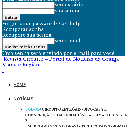
seu usuário
sua senha
Forgot your password? Get help
Recuperar senha
Recupere sua senha
seu e-mail
Uma senha será enviada por e-mail para você.
Revista Circuito – Portal de Notícias da Granja
Viana e Região
HOME
NOTÍCIAS
TODOS
#CIRCUITORETRÔ
ARQUIVO
CASA E
CONSTRUÇÃO
CIDADANIA
CIÊNCIA
CLIMA
COLUNISTA
E
EMPREGO
VAGAS
CORONAVÍRUS
CULTURA
ECONOMIA