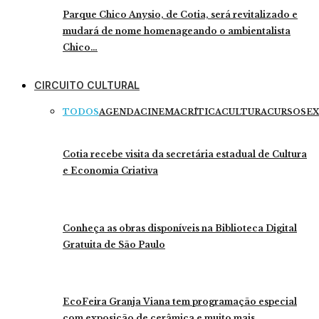
Parque Chico Anysio, de Cotia, será revitalizado e
mudará de nome homenageando o ambientalista
Chico…
CIRCUITO CULTURAL
TODOS
AGENDA
CINEMA
CRÍTICA
CULTURA
CURSOS
EX
Cotia recebe visita da secretária estadual de Cultura
e Economia Criativa
Conheça as obras disponíveis na Biblioteca Digital
Gratuita de São Paulo
EcoFeira Granja Viana tem programação especial
com exposição de cerâmica e muito mais