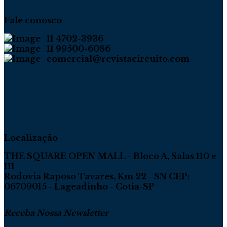
Fale conosco
11 4702-3936
11 99500-6086
comercial@revistacircuito.com
Localização
THE SQUARE OPEN MALL - Bloco A, Salas 110 e
111
Rodovia Raposo Tavares, Km 22 - SN CEP:
06709015 - Lageadinho - Cotia-SP
Receba Nossa Newsletter