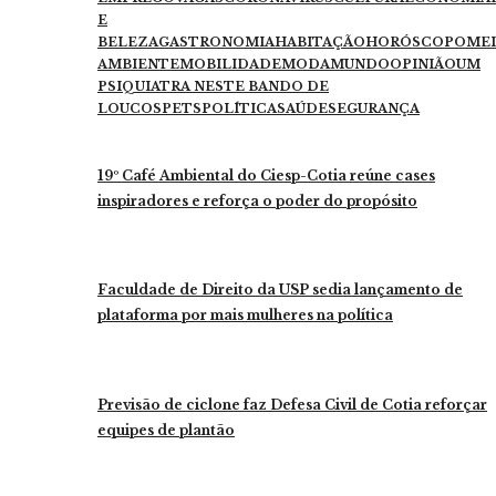
E
BELEZA
GASTRONOMIA
HABITAÇÃO
HORÓSCOPO
ME
AMBIENTE
MOBILIDADE
MODA
MUNDO
OPINIÃO
UM
PSIQUIATRA NESTE BANDO DE
LOUCOS
PETS
POLÍTICA
SAÚDE
SEGURANÇA
19º Café Ambiental do Ciesp-Cotia reúne cases
inspiradores e reforça o poder do propósito
Faculdade de Direito da USP sedia lançamento de
plataforma por mais mulheres na política
Previsão de ciclone faz Defesa Civil de Cotia reforçar
equipes de plantão