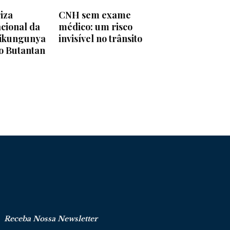
iza
CNH sem exame
cional da
médico: um risco
hikungunya
invisível no trânsito
to Butantan
Receba Nossa Newsletter