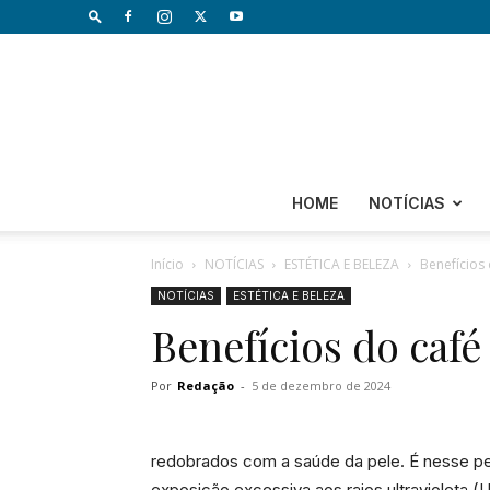
HOME
NOTÍCIAS
Início
NOTÍCIAS
ESTÉTICA E BELEZA
Benefícios 
NOTÍCIAS
ESTÉTICA E BELEZA
Benefícios do café
Por
Redação
-
5 de dezembro de 2024
redobrados com a saúde da pele. É nesse per
exposição excessiva aos raios ultravioleta