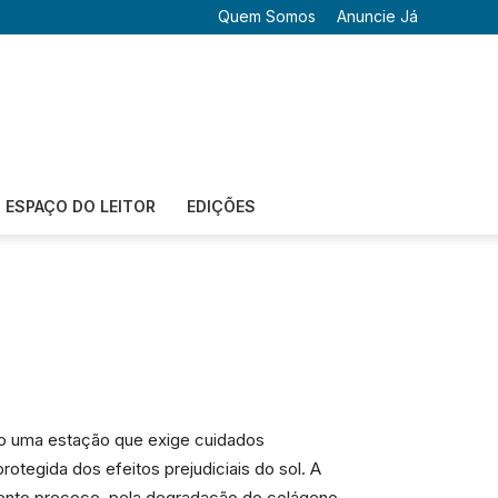
Quem Somos
Anuncie Já
ESPAÇO DO LEITOR
EDIÇÕES
ão uma estação que exige cuidados
tegida dos efeitos prejudiciais do sol. A
imento precoce, pela degradação do colágeno