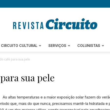
Revista
CIRCUITO CULTURAL
SERVIÇOS
COLUNISTAS
do café para sua pele
 para sua pele
Circuito
As altas temperaturas e a maior exposição solar fazem do ver
íodo que, mais do que nunca, precisamos mantê-la hidratada e pro
–
 (UV) é um dos maiores vilões, sendo responsável pelo envelhec