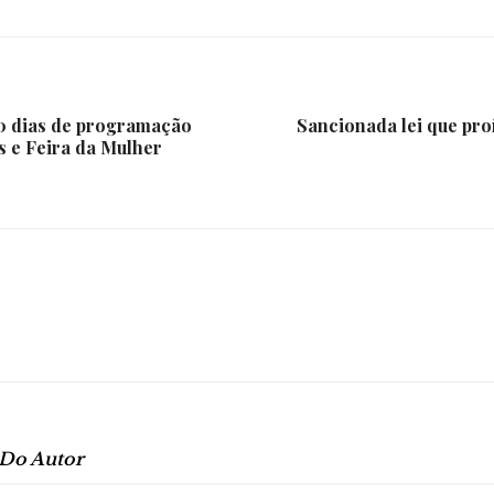
e
30 dias de programação
Sancionada lei que proí
s e Feira da Mulher
Região
 Do Autor