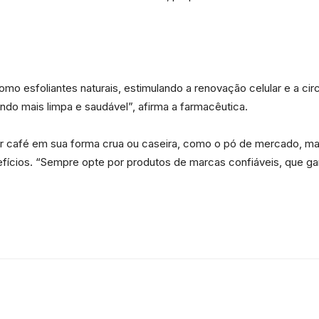
da
o esfoliantes naturais, estimulando a renovação celular e a cir
ando mais limpa e saudável”, afirma a farmacêutica.
Granja
usar café em sua forma crua ou caseira, como o pó de mercado, 
nefícios. “Sempre opte por produtos de marcas confiáveis, que g
Viana