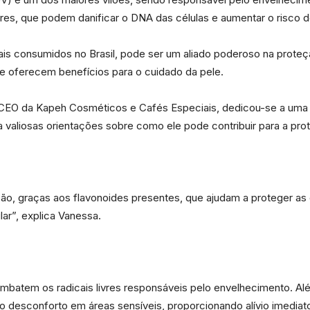
ivres, que podem danificar o DNA das células e aumentar o risco 
is consumidos no Brasil, pode ser um aliado poderoso na prote
 oferecem benefícios para o cuidado da pele.
Portal
, CEO da Kapeh Cosméticos e Cafés Especiais, dedicou-se a uma 
 valiosas orientações sobre como ele pode contribuir para a pro
de
ão, graças aos flavonoides presentes, que ajudam a proteger as c
ar”, explica Vanessa.
Notícias
ombatem os radicais livres responsáveis pelo envelhecimento. Al
e o desconforto em áreas sensíveis, proporcionando alívio imedi