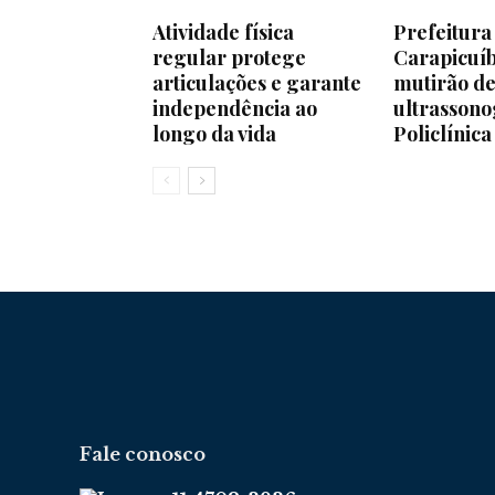
Atividade física
Prefeitura
regular protege
Carapicuíb
articulações e garante
mutirão d
independência ao
ultrassono
longo da vida
Policlínica
Fale conosco