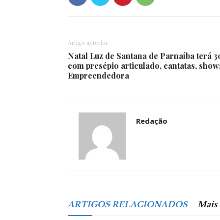
Artigo anterior
Natal Luz de Santana de Parnaíba terá 
com presépio articulado, cantatas, show
Empreendedora
Redação
ARTIGOS RELACIONADOS
Mais