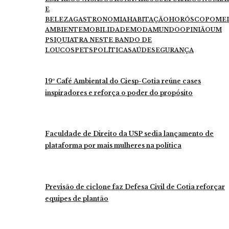
E
BELEZA
GASTRONOMIA
HABITAÇÃO
HORÓSCOPO
ME
AMBIENTE
MOBILIDADE
MODA
MUNDO
OPINIÃO
UM
PSIQUIATRA NESTE BANDO DE
LOUCOS
PETS
POLÍTICA
SAÚDE
SEGURANÇA
19º Café Ambiental do Ciesp-Cotia reúne cases
inspiradores e reforça o poder do propósito
Faculdade de Direito da USP sedia lançamento de
plataforma por mais mulheres na política
Previsão de ciclone faz Defesa Civil de Cotia reforçar
equipes de plantão