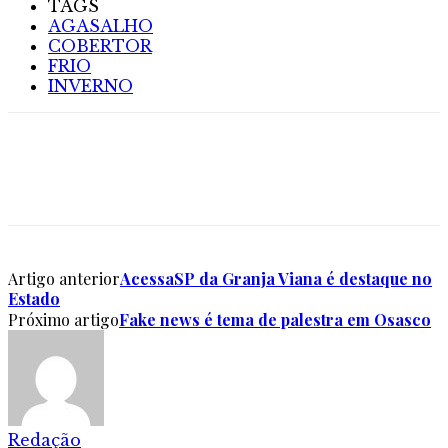
TAGS
AGASALHO
COBERTOR
FRIO
INVERNO
Artigo anterior
AcessaSP da Granja Viana é destaque no
Estado
Próximo artigo
Fake news é tema de palestra em Osasco
Redação