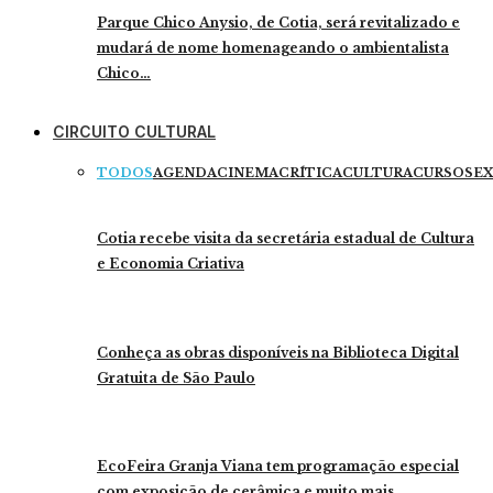
Parque Chico Anysio, de Cotia, será revitalizado e
mudará de nome homenageando o ambientalista
Chico…
CIRCUITO CULTURAL
TODOS
AGENDA
CINEMA
CRÍTICA
CULTURA
CURSOS
EX
Cotia recebe visita da secretária estadual de Cultura
e Economia Criativa
Conheça as obras disponíveis na Biblioteca Digital
Gratuita de São Paulo
EcoFeira Granja Viana tem programação especial
com exposição de cerâmica e muito mais