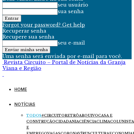
seu usuário
sua senha
Forgot your password? Get help
Recuperar senha
Recupere sua senha
seu e-mail
Uma senha será enviada por e-mail para você.
Revista Circuito – Portal de Notícias da Granja
Viana e Região
HOME
NOTÍCIAS
TODOS
#CIRCUITORETRÔ
ARQUIVO
CASA E
CONSTRUÇÃO
CIDADANIA
CIÊNCIA
CLIMA
COLUNISTA
E
EMPREGO
VAGAS
CORONAVÍRUS
CULTURA
ECONOMIA