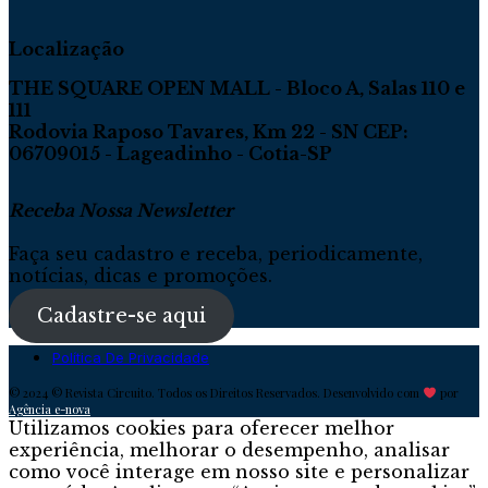
Localização
THE SQUARE OPEN MALL - Bloco A, Salas 110 e
111
Rodovia Raposo Tavares, Km 22 - SN CEP:
06709015 - Lageadinho - Cotia-SP
Receba Nossa Newsletter
Faça seu cadastro e receba, periodicamente,
notícias, dicas e promoções.
Cadastre-se aqui
Política De Privacidade
© 2024 © Revista Circuito. Todos os Direitos Reservados. Desenvolvido com
por
Agência e-nova
Utilizamos cookies para oferecer melhor
experiência, melhorar o desempenho, analisar
como você interage em nosso site e personalizar