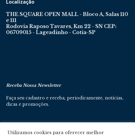
Localização
THE SQUARE OPEN MALL - Bloco A, Salas 110
e 111
Rodovia Raposo Tavares, Km 22 - SN CEP:
06709015 - Lageadinho - Cotia-SP
Receba Nossa Newsletter
Faça seu cadastro e receba, periodicamente, notícias,
dicas e promoções.
Cadastre-se aqui
Utilizamos cookies para oferecer melhor