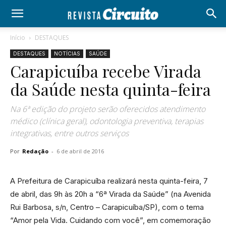
Início
DESTAQUES
DESTAQUES
NOTÍCIAS
SAÚDE
Carapicuíba recebe Virada
da Saúde nesta quinta-feira
Na 6ª edição do projeto serão oferecidos atendimento
médico (clínica geral), odontologia preventiva, terapias
integrativas, entre outros serviços
Por
Redação
-
6 de abril de 2016
A Prefeitura de Carapicuíba realizará nesta quinta-feira, 7
de abril, das 9h às 20h a “6ª Virada da Saúde” (na Avenida
Rui Barbosa, s/n, Centro – Carapicuíba/SP), com o tema
“Amor pela Vida. Cuidando com você”, em comemoração