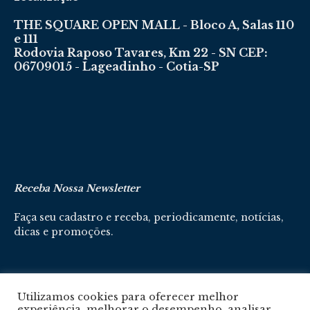
THE SQUARE OPEN MALL - Bloco A, Salas 110
e 111
Rodovia Raposo Tavares, Km 22 - SN CEP:
06709015 - Lageadinho - Cotia-SP
Receba Nossa Newsletter
Faça seu cadastro e receba, periodicamente, notícias,
dicas e promoções.
Cadastre-se aqui
Utilizamos cookies para oferecer melhor
experiência, melhorar o desempenho, analisar