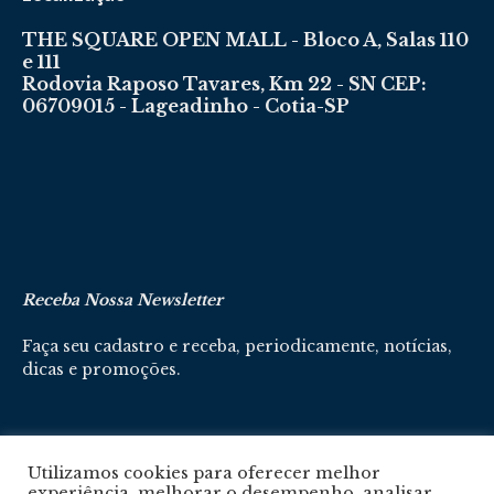
THE SQUARE OPEN MALL - Bloco A, Salas 110
e 111
Rodovia Raposo Tavares, Km 22 - SN CEP:
06709015 - Lageadinho - Cotia-SP
Receba Nossa Newsletter
Faça seu cadastro e receba, periodicamente, notícias,
dicas e promoções.
Cadastre-se aqui
Utilizamos cookies para oferecer melhor
experiência, melhorar o desempenho, analisar