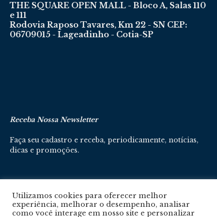
THE SQUARE OPEN MALL - Bloco A, Salas 110
e 111
Rodovia Raposo Tavares, Km 22 - SN CEP:
06709015 - Lageadinho - Cotia-SP
Receba Nossa Newsletter
Faça seu cadastro e receba, periodicamente, notícias,
dicas e promoções.
Cadastre-se aqui
Utilizamos cookies para oferecer melhor
experiência, melhorar o desempenho, analisar
como você interage em nosso site e personalizar