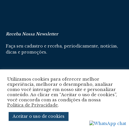
Receba Nossa Newsletter
Faça seu cadastro e receba, periodicamente, notícias,
dicas e promoções.
Cadastre-se aqui
Utilizamos cookies para oferecer melhor
experiência, melhorar o desempenho, analisar
como você interage em nosso site e personalizar
conteúdo. Ao clicar em “Aceitar o uso de cookies”,
você concorda com as condições da nossa
Politica de Privacidade
.
Política De Privacidade
Aceitar o uso de cookies
© 2024 © Revista Circuito. Todos os Direitos Reservados. Desenvolvido com
por
Agência e-nova