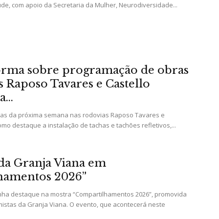
úde, com apoio da Secretaria da Mulher, Neurodiversidade...
e
forma sobre programação de obras
Região
s Raposo Tavares e Castello
...
as da próxima semana nas rodovias Raposo Tavares e
omo destaque a instalação de tachas e tachões refletivos,...
da Granja Viana em
hamentos 2026”
anha destaque na mostra “Compartilhamentos 2026”, promovida
mistas da Granja Viana. O evento, que acontecerá neste