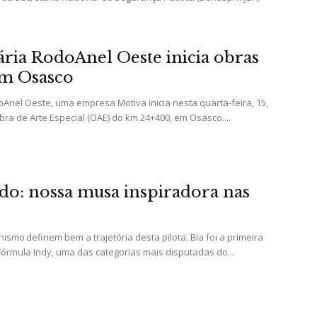
ria RodoAnel Oeste inicia obras
em Osasco
Portal
Anel Oeste, uma empresa Motiva inicia nesta quarta-feira, 15,
ra de Arte Especial (OAE) do km 24+400, em Osasco....
de
edo: nossa musa inspiradora nas
ismo definem bem a trajetória desta pilota. Bia foi a primeira
 Fórmula Indy, uma das categorias mais disputadas do...
Notícias