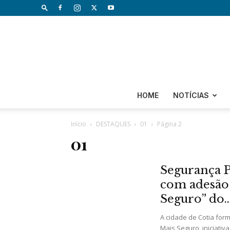
HOME
NOTÍCIAS
Início
DESTAQUES
01
Página 2
01
Segurança P
com adesão
Seguro” do..
A cidade de Cotia form
Mais Seguro, iniciati