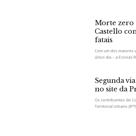
Morte zero 
Castello co
fatais
Com um dos maiores vo
único dia – a Ecovias R
Segunda via
no site da P
Os contribuintes de C
Territorial Urbano (IPT