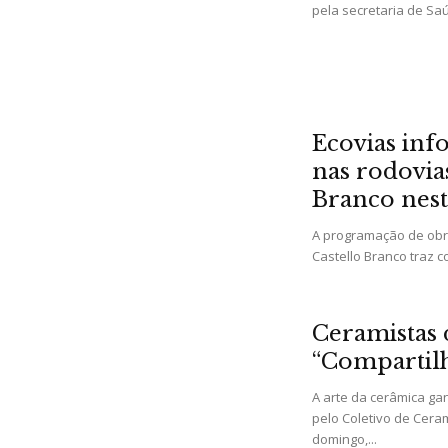
pela secretaria de Sa
Ecovias in
nas rodovia
Branco nesta
A programação de obr
Castello Branco traz c
Ceramistas 
“Compartil
A arte da cerâmica g
pelo Coletivo de Cera
domingo,...