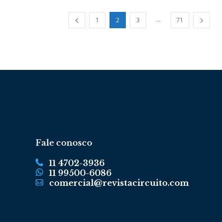
...
1
2
3
71
Fale conosco
11 4702-3936
11 99500-6086
comercial@revistacircuito.com